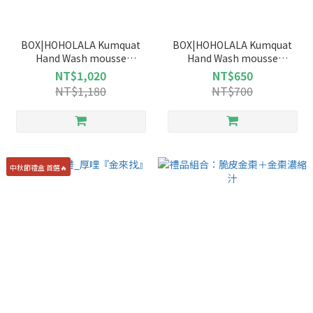
BOX|HOHOLALA Kumquat
BOX|HOHOLALA Kumquat
Hand Wash mousse
Hand Wash mousse
250ml|Kumquat essential oil
250ml|Kumquat essential oil
NT$1,020
NT$650
Hand Cream 30ml
Hand Cream 30ml
NT$1,180
NT$700
中秋節禮盒 首選🔥