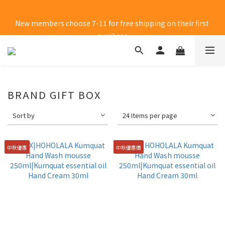
New members choose 7-11 for free shipping on their first 
New members choose 7-11 for free shipping on their first 
purchase
purchase
BRAND GIFT BOX
Sort by
24 Items per page
中秋優惠
中秋優惠價