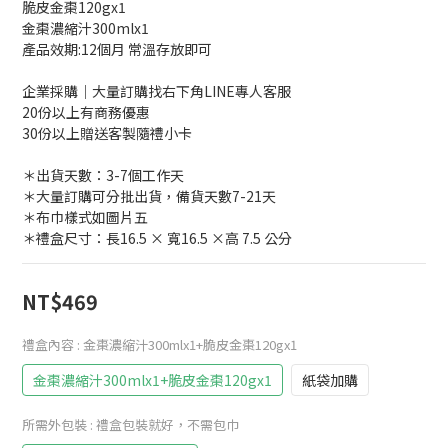
脆皮金棗120gx1
金棗濃縮汁300mlx1
產品效期:12個月 常溫存放即可
企業採購｜大量訂購找右下角LINE專人客服
20份以上有商務優惠
30份以上贈送客製隨禮小卡
＊出貨天數：3-7個工作天
＊大量訂購可分批出貨，備貨天數7-21天
＊布巾樣式如圖片五
＊禮盒尺寸：長16.5 × 寬16.5 ×高 7.5 公分
NT$469
禮盒內容
: 金棗濃縮汁300mlx1+脆皮金棗120gx1
金棗濃縮汁300mlx1+脆皮金棗120gx1
紙袋加購
所需外包裝
: 禮盒包裝就好，不需包巾