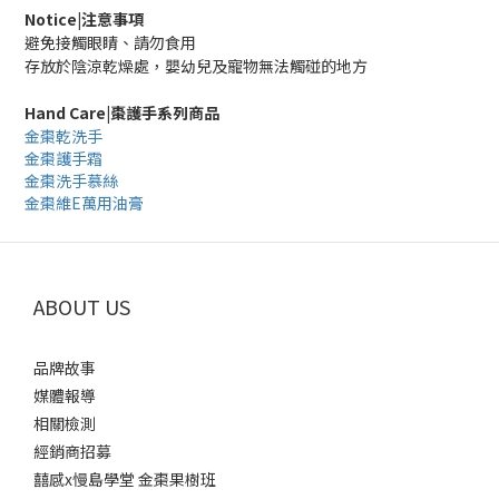
Notice|注意事項
避免接觸眼睛、請勿食用
存放於陰涼乾燥處，嬰幼兒及寵物無法觸碰的地方
Hand Care|棗護手系列商品
金棗乾洗手
金棗護手霜
金棗洗手慕絲
金棗維E萬用油膏
ABOUT US
品牌故事
媒體報導
相關檢測
經銷商招募
囍感x慢島學堂 金棗果樹班