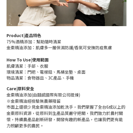
Product|產品特色
75%酒精添加：幫助隨時清潔
金棗精油添加：肌膚多一層保濕防護/香氣可安撫防疫焦慮
How To Use|使用範圍
肌膚清潔：手部、衣服
環境清潔：門把、電梯鈕、馬桶坐墊、桌面
物品清潔：食物器皿、3C產品、手機
Care|原料安全
金棗精油添加(由囍感國際有限公司提煉)
※金棗精油經檢驗無農藥殘留
市面上還很少見金棗精油添加乾洗手，我們掌握了全台6成以上的
金棗原料資源，從原料到生產品質嚴守把關，我們致力於農村關
懷，持續農產品創新研發，開發有趣的新產品，也讓我們更有能
力照顧更多的農民。