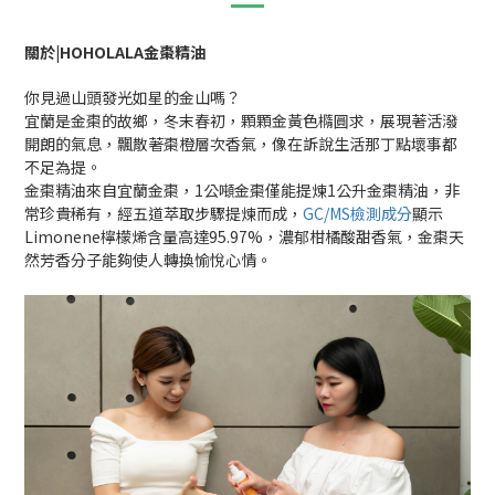
關於|HOHOLALA金棗精油
你見過山頭發光如星的金山嗎？
宜蘭是金棗的故鄉，冬末春初，顆顆金黃色橢圓求，展現著活潑
開朗的氣息，飄散著棗橙層次香氣，像在訴說生活那丁點壞事都
不足為提。
金棗精油來自宜蘭金棗，1公噸金棗僅能提煉1公升金棗精油，非
常珍貴稀有，經五道萃取步驟提煉而成，
GC/MS檢測成分
顯示
Limonene檸檬烯含量高達95.97%，濃郁柑橘酸甜香氣，金棗天
然芳香分子能夠使人轉換愉悅心情。