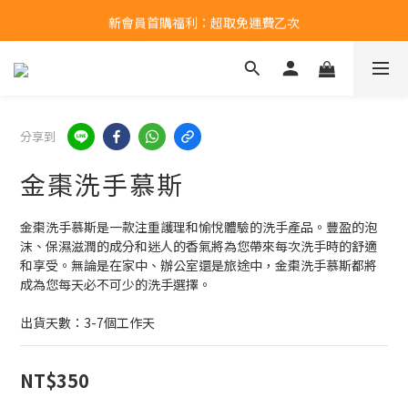
新會員首購福利：超取免運費乙次
新會員首購福利：超取免運費乙次
點擊LINE領取50元購物金
新會員首購福利：超取免運費乙次
分享到
金棗洗手慕斯
金棗洗手慕斯是一款注重護理和愉悅體驗的洗手產品。豐盈的泡
沫、保濕滋潤的成分和迷人的香氣將為您帶來每次洗手時的舒適
和享受。無論是在家中、辦公室還是旅途中，金棗洗手慕斯都將
成為您每天必不可少的洗手選擇。
出貨天數：3-7個工作天
NT$350