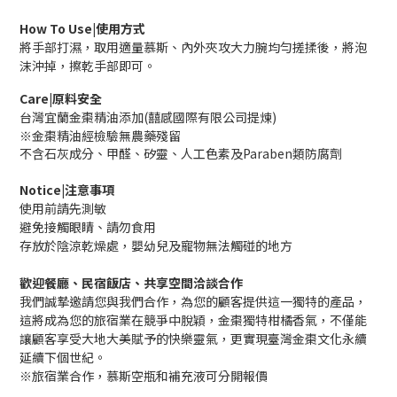
How To Use|使用方式
將手部打濕，取用適量慕斯、內外夾攻大力腕均勻搓揉後，將泡
沫沖掉，擦乾手部即可。
Care|原料安全
台灣宜蘭金棗精油添加(囍感國際有限公司提煉)
※金棗精油經檢驗無農藥殘留
不含石灰成分、甲醛、矽靈、人工色素及Paraben類防腐劑
Notice|注意事項
使用前請先測敏
避免接觸眼睛、請勿食用
存放於陰涼乾燥處，嬰幼兒及寵物無法觸碰的地方
歡迎餐廳、民宿飯店、共享空間洽談合作
我們誠摯邀請您與我們合作，為您的顧客提供這一獨特的產品，
這將成為您的旅宿業在競爭中脫穎，金棗獨特柑橘香氣，不僅能
讓顧客享受大地大美賦予的快樂靈氣，更實現臺灣金棗文化永續
延續下個世紀。
※旅宿業合作，慕斯空瓶和補充液可分開報價