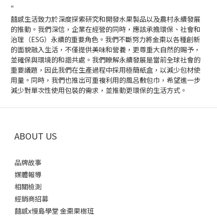
"
囍感生活致力於深度探索研究和開發水果製品以及農村永續發展
的推動。我們深信，企業在經營的同時，應該承擔環保、社會和
治理（ESG）永續的重要角色。我們不斷努力將金棗以各種創新
的面貌融入生活，不僅提供美味和營養，更尊重大自然的賜予，
並確保與環境的和諧共處。我們瞭解永續發展是當前全球社會的
重要議題，因此我們在生產過程中採用極簡紙盒，以減少包材使
用量。同時，我們也推出可重複利用的風呂敷包巾，希望進一步
減少對單次性使用包裝的需求，並推動更環保的生活方式。
ABOUT US
品牌故事
媒體報導
相關檢測
經銷商招募
囍感x慢島學堂 金棗果樹班