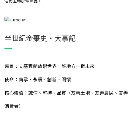
油與五種延伸商品。
半世紀金棗史・大事記
願景：立基宜蘭放眼世界，許地方一個未來
使命：傳承、永續、創新、關懷
核心價值：誠信、堅持、品質（友善土地、友善農民、友善
消費者）