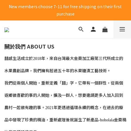
New members choose 7-11 for free shipping on their first 
New members choose 7-11 for free shipping on their first 
purchase
purchase
Click me to receive 50 yuan shopping credit
ABOUT US
關於我們
New members choose 7-11 for free shipping on their first 
purchase
囍感生活成立於
年，來自台灣最大金棗加工廠第三代所成立的
2018
水果農創品牌，我們擁有超過五十年的水果糖漬工藝技術。
我們從兩個人開始，重新定義「囍」字，它帶有一個群性，從兩個
返鄉做喜歡的事的人開始，擴及一群人，想要邀請更多人加入回到
農村一起做有趣的事。
年更透過循環永續的概念，在過去的廢
2021
品中發現了珍貴的精油，重新處理後就誕生了新產品
金棗精
-hoholala