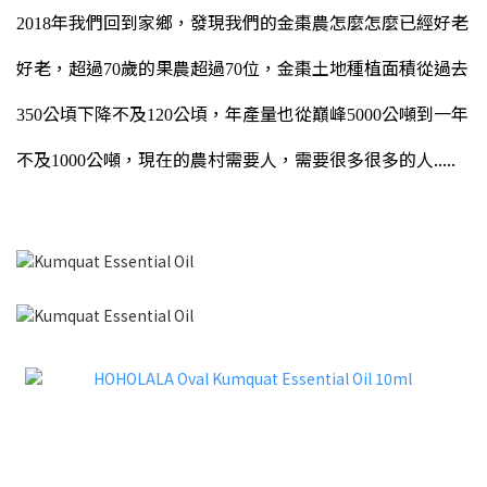
年我們回到家鄉，發現我們的金棗農怎麼怎麼已經好老
2018
好老，超過
歲的果農超過
位，
金棗土地種植面積從過去
70
70
公頃下降不及
公頃，年產量也從巔峰
公噸到一年
350
120
5000
不及
公噸，現在的農村需要人，需要很多很多的人.....
1000