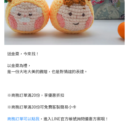
送金棗，今來找！
以金棗為禮，
是一份大地大美的餽贈，也是對情誼的表達。
※
商務訂單滿20份，享優惠折扣
※
商務訂單滿30份可免費客製簡易小卡
商務訂單可以點我
，進入LINE官方帳號詢問優惠方案哦！