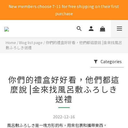
New members choose 7-11 for free shipping on their first 
New members choose 7-11 for free shipping on their first 
purchase
purchase
Click me to receive 50 yuan shopping credit
Home
/
Blog list page
/
你們的禮盒好好看，他們都這麼說⎥金來找風呂
New members choose 7-11 for free shipping on their first 
敷ふろしき送禮
purchase
Categories
你們的禮盒好好看，他們都這
麼說⎥金來找風呂敷ふろしき
送禮
2022-12-16
風呂敷
ふろしき
是一塊方形的布
，用來包裹和攜帶東西
。