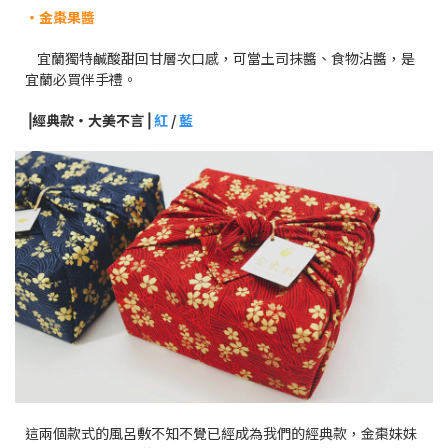
・金棗果醬
宜蘭獨特鹹酸甜回甘層次口感，可當土司抹醬、食物沾醬，是
宜蘭必買伴手禮。
⎥經典款・大美不言⎥
紅
/
藍
這兩個款式的風呂敷不知不覺已經成為我們的經典款，金棗妹妹