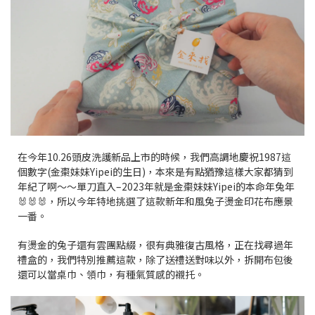
在今年10.26頭皮洗護新品上市的時候，我們高調地慶祝1987這
個數字(金棗妹妹Yipei的生日)，本來是有點猶豫這樣大家都猜到
年紀了啊～～單刀直入–2023年就是
金棗妹妹Yipei的本命年兔年
🐰🐰🐰，所以今年特地挑選了這款新年和風兔子燙金印花布應景
一番。
有燙金的兔子還有雲團點綴，
很有典雅復古風格，正在找尋過年
禮盒的，我們特別推薦這款，除了送禮送對味以外，拆開布包後
還可以當桌巾、領巾，有種氣質感的襯托。