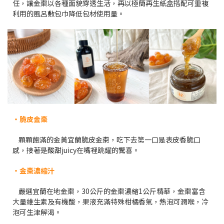
任，讓金棗以各種面貌穿透生活，再以極簡再生紙盒搭配可重複
利用的風呂敷包巾降低包材使用量。
・脆皮金棗
顆顆飽滿的金黃宜蘭脆皮金棗，吃下去第一口是表皮香脆口
感，接著是酸甜juicy在嘴裡跳耀的驚喜。
・金棗濃縮汁
嚴選宜蘭在地金棗，30公斤的金棗濃縮1公斤精華，金棗富含
大量維生素及有機酸，果液充滿特殊柑橘香氣，熱泡可潤喉，冷
泡可生津解渴。