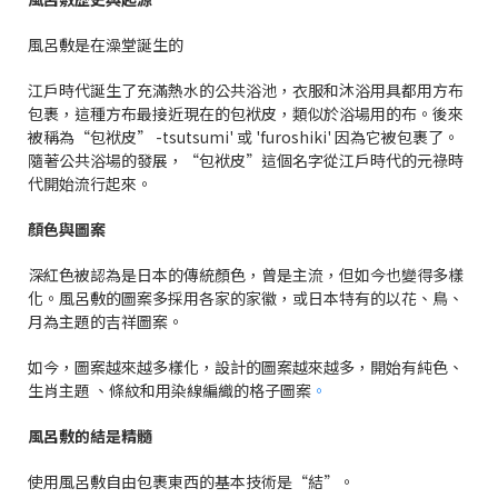
風呂敷是在澡堂誕生的
江戶時代誕生了充滿熱水的公共浴池，衣服和沐浴用具都用方布
包裹，這種方布最接近現在的包袱皮，類似於浴場用的布。後來
被稱為“包袱皮” -tsutsumi' 或 'furoshiki' 因為它被包裹了。
隨著公共浴場的發展，“包袱皮”這個名字從江戶時代的元祿時
代開始流行起來。
顏色與圖案
深紅色被認為是日本的傳統顏色，曾是主流，但如今也變得多樣
化。風呂敷的圖案多採用各家的家徽，或日本特有的以花、鳥、
月為主題的吉祥圖案。
如今，圖案越來越多樣化，設計的圖案越來越多，開始有純色、
生肖主題 、條紋和用染線編織的格子圖案
。
風呂敷的結是精髓
使用風呂敷自由包裹東西的基本技術是“結”。