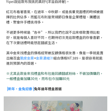
Yipei說這款布我挑的真好!(洋溢自誇著)。
紅花布看著喜氣，在過年、中秋節，或是長輩見面禮的時候被選
擇的比例佔多，而藍花布則是常規節日像是企業禮贈、團體送
禮、聚會伴手禮挑得多。
不過更多時候是“各半”，所以我們也說不出來哪款賣得比較
好，就是每個人喜好不同，也期待初次見這款禮盒的你會喜歡，
在下次要送禮時能想起囍感生活。
其中金來找禮盒的價格經常被反饋價格很友善，像是一季就能賣
出幾百盒
脆皮金棗
+
金棗濃縮汁
組合價格NT.389，是很容易就能
進到預算內的首選。
※尤其此款金來找禮盒和布包是回饋囍感粉絲，不做加價購的，
一般禮盒需加購30元，而布包巾加購80元
⎥新年・金兔迎春⎥
兔年過年禮盒首選