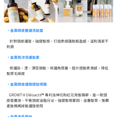
・金棗頭皮養護洗髮露
針對頭皮護理，強健髮根，打造柔順蓬鬆輕盈感，溫和清潔不
刺激
・金棗免沖洗護髮素
修護染、燙、漂受損髮，保護角質層，提升頭髮柔滑感，降低
髮質毛燥度
・金棗頭皮護理健髮噴霧
GROWTH Oléoactif® 專利洛神花和紅花育髮精華，是一款頭
皮營養液，平衡頭皮油脂分泌，強健髮根鞏固、滋養髮質，推薦
產後媽媽掉髮護理使用
・金棗洗手慕絲