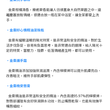
金棗柑橘清香，療癒果香能讓人彷彿置身大自然果園之中，遠
離塵囂放鬆情緒，很適合放一瓶在家中浴室，讓全家都愛上洗
手。
・金棗好心情精油滾珠瓶
金棗有耀眼溫暖的陽光特質，是非常溫和安全的精油，對於生
活步伐急促，容易有負面思考，是非常適合的選擇。給人陽光十
足的特質，當壓力、陰鬱、低落情緒產生時，都可以使用。
・金棗
護手霜
金棗精油添加加強保濕滋潤，內含檸檬烯可以提升肌膚亮白、
改善暗沈，維持手部肌膚彈性。
・金棗
晚安唇膏
金棗精油是非常溫和安全的精油，內含高達95.97%的檸檬烯，
對唇部護理有良好保濕鎖水功效，防止嘴唇乾裂，也能有效撫平
嘴唇細紋。