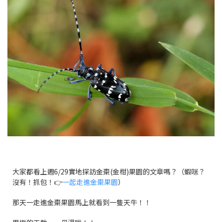
大家都看上週6/29實地探訪金棗(金柑)果園的文章嗎？（蝦咪？
沒有！抓包！👉
一起走進金棗果園
）
那天一走進金棗果園馬上就看到一隻天牛！！