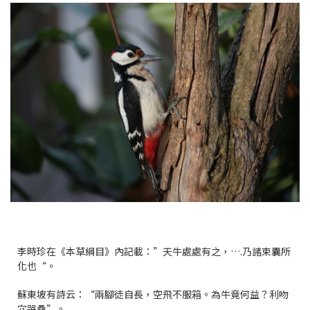
李時珍在《本草綱目》內記載：”天牛處處有之，….乃諸束囊所
化也“。
蘇東坡有詩云：“兩腳徒自長，空飛不服箱。為牛竟何益？利吻
穴哭桑”。