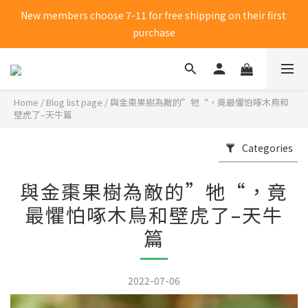
New members choose 7-11 for free shipping on their first 
New members choose 7-11 for free shipping on their first 
purchase
purchase
Click me to receive 50 yuan shopping credit
Home
/
Blog list page
/
與金棗果樹為敵的”牠“，竟最懼怕啄木鳥和
New members choose 7-11 for free shipping on their first 
壁虎了–天牛篇
purchase
Categories
與金棗果樹為敵的”牠“，竟
最懼怕啄木鳥和壁虎了–天牛
篇
2022-07-06