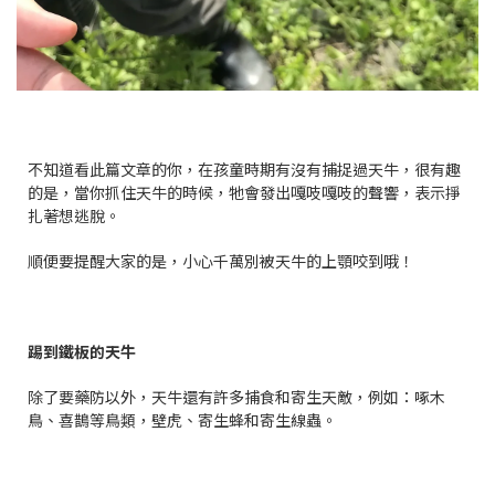
不知道看此篇文章的你，在孩童時期有沒有捕捉過天牛，很有趣
的是，當你抓住天牛的時候，牠會發出嘎吱嘎吱的聲響，表示掙
扎著想逃脫。
順便要提醒大家的是，小心千萬別被天牛的上顎咬到哦！
踢到鐵板的天牛
除了要藥防以外，天牛還有許多捕食和寄生天敵，例如：啄木
鳥、喜鵲等鳥類，壁虎、寄生蜂和寄生線蟲。