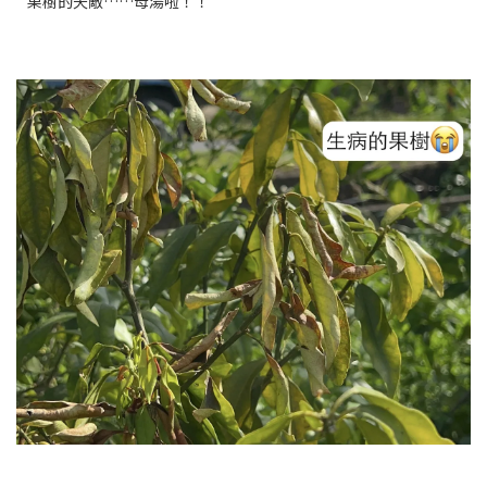
果樹的天敵……母湯啦！！