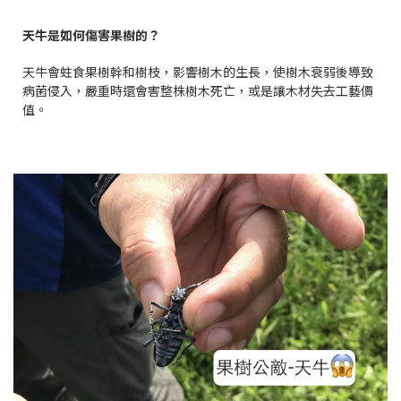
天牛是如何傷害果樹的？
天牛會蛀食果樹幹和樹枝，影響樹木的生長，使樹木衰弱後導致
病菌侵入，嚴重時還會害整株樹木死亡，或是讓木材失去工藝價
值。