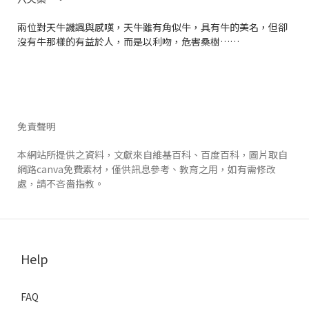
兩位對天牛譏諷與感嘆，天牛雖有角似牛，具有牛的美名，但卻
沒有牛那樣的有益於人，而是以利吻，危害桑樹……
免責聲明
本網站所提供之資料，文獻來自
維基百科
、
百度百科，圖片取自
網路canva免費素材，
僅供訊息參考、教育之用，如有需修改
處，請不吝嗇指教。
Help
FAQ