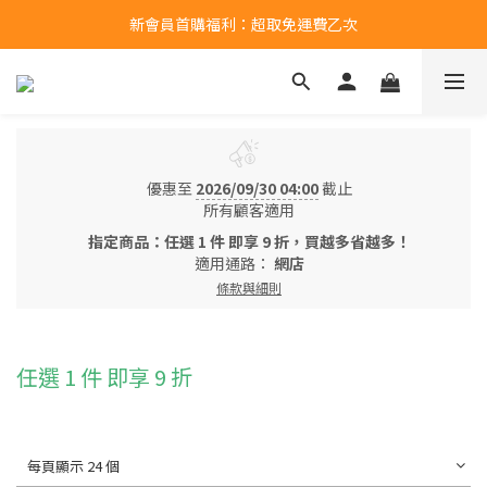
新會員首購福利：超取免運費乙次
新會員首購福利：超取免運費乙次
點擊LINE領取50元購物金
新會員首購福利：超取免運費乙次
優惠至
2026/09/30 04:00
截止
所有顧客適用
指定商品：任選 1 件 即享 9 折，買越多省越多！
適用通路：
網店
條款與細則
任選 1 件 即享 9 折
每頁顯示 24 個