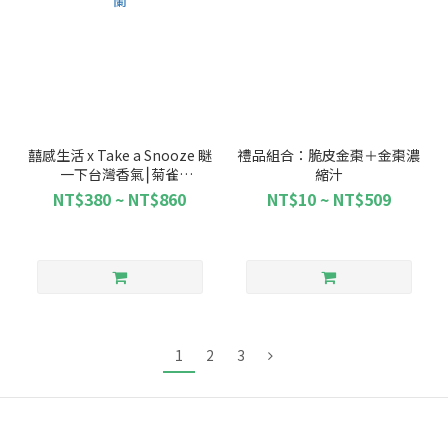
囍感生活 x Take a Snooze 瞇
禮品組合：脆皮金棗＋金棗濃
一下台灣香氣⎮菊雀
縮汁
GOODFELLOWI 宜蘭金棗 蘋
NT$380 ~ NT$860
NT$10 ~ NT$509
果 鈴蘭
1
2
3