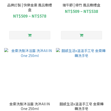
品牌訂製⎥ 快樂金棗 風呂敷禮
端午節⎥ 綠竹 風呂敷禮盒
盒
NT$509 ~ NT$538
NT$509 ~ NT$578
金棗洗髮沐浴露 洗沐All IN
囍感生活x溫溫手工皂 金棗轉
One 250ml
轉洗手皂