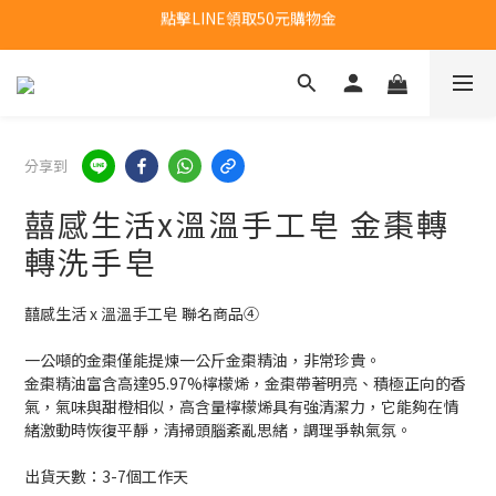
點擊LINE領取50元購物金
新會員首購福利：超取免運費乙次
新會員首購福利：超取免運費乙次
分享到
囍感生活x溫溫手工皂 金棗轉
轉洗手皂
囍感生活 x 溫溫手工皂 聯名商品④
一公噸的金棗僅能提煉一公斤金棗精油，非常珍貴。
金棗精油富含高達95.97%檸檬烯，金棗帶著明亮、積極正向的香
氣，氣味與甜橙相似，高含量檸檬烯具有強清潔力，它能夠在情
緒激動時恢復平靜，清掃頭腦紊亂思緒，調理爭執氣氛。
出貨天數：3-7個工作天