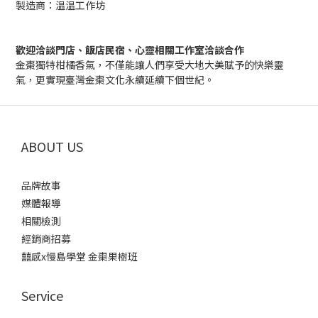
製造商：温温工作坊
歡迎洽談門店、飯店民宿、心靈相關工作室洽談合作
金棗獨特柑橘香氣，不僅能讓人們享受大地大美賦予的快樂靈
氣，更實現臺灣金棗文化永續延續下個世紀。
ABOUT US
品牌故事
媒體報導
相關檢測
經銷商招募
囍感x慢島學堂 金棗果樹班
Service