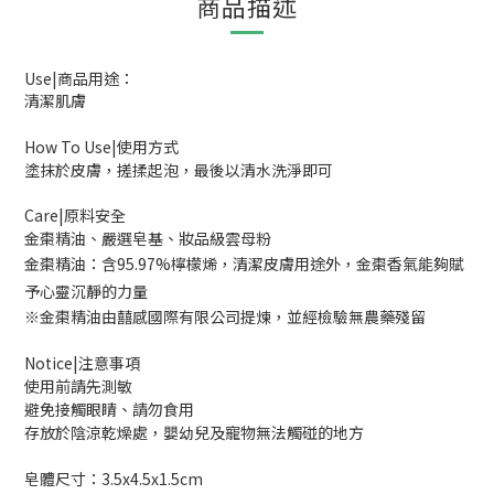
商品描述
Use|商品用途：
清潔肌膚
How To Use|使用方式
塗抹於皮膚，搓揉起泡，最後以清水洗淨即可
Care|原料安全
金棗精油、嚴選皂基、妝品級雲母粉
金棗精油：含95.97%檸檬烯，清潔皮膚用途外，金棗香氣能夠賦
予心靈沉靜的力量
※金棗精油由囍感國際有限公司提煉，並經檢驗無農藥殘留
Notice|注意事項
使用前請先測敏
避免接觸眼睛、請勿食用
存放於陰涼乾燥處，嬰幼兒及寵物無法觸碰的地方
皂體尺寸：3.5x4.5x1.5cm