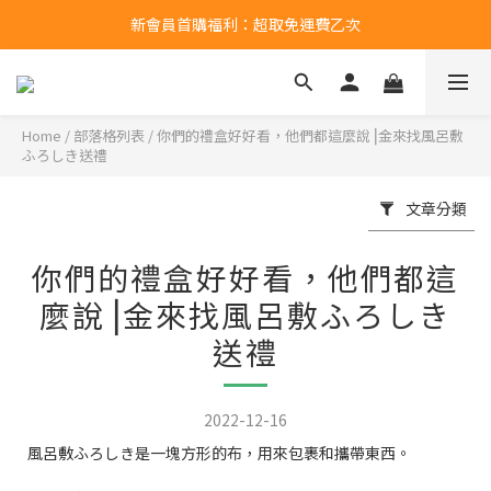
新會員首購福利：超取免運費乙次
新會員首購福利：超取免運費乙次
點擊LINE領取50元購物金
新會員首購福利：超取免運費乙次
Home
/
部落格列表
/
你們的禮盒好好看，他們都這麼說⎥金來找風呂敷
ふろしき送禮
文章分類
你們的禮盒好好看，他們都這
麼說⎥金來找風呂敷ふろしき
送禮
2022-12-16
風呂敷
ふろしき
是一塊方形的布
，用來包裹和攜帶東西
。