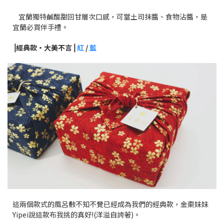
宜蘭獨特鹹酸甜回甘層次口感，可當土司抹醬、食物沾醬，是
宜蘭必買伴手禮。
⎥經典款・大美不言⎥
紅
/
藍
這兩個款式的風呂敷不知不覺已經成為我們的經典款，金棗妹妹
Yipei說這款布我挑的真好!(洋溢自誇著)。