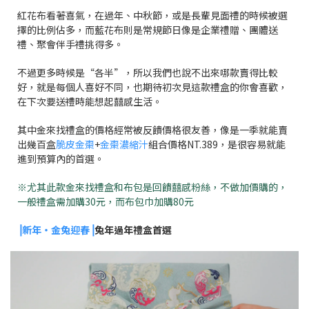
紅花布看著喜氣，在過年、中秋節，或是長輩見面禮的時候被選
擇的比例佔多，而藍花布則是常規節日像是企業禮贈、團體送
禮、聚會伴手禮挑得多。
不過更多時候是“各半”，所以我們也說不出來哪款賣得比較
好，就是每個人喜好不同，也期待初次見這款禮盒的你會喜歡，
在下次要送禮時能想起囍感生活。
其中金來找禮盒的價格經常被反饋價格很友善，像是一季就能賣
出幾百盒
脆皮金棗
+
金棗濃縮汁
組合價格NT.389，是很容易就能
進到預算內的首選。
※尤其此款金來找禮盒和布包是回饋囍感粉絲，不做加價購的，
一般禮盒需加購30元，而布包巾加購80元
⎥新年・金兔迎春⎥
兔年過年禮盒首選