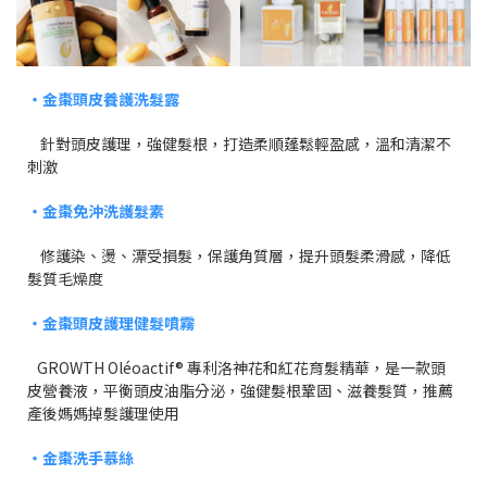
・金棗頭皮養護洗髮露
針對頭皮護理，強健髮根，打造柔順蓬鬆輕盈感，溫和清潔不
刺激
・金棗免沖洗護髮素
修護染、燙、漂受損髮，保護角質層，提升頭髮柔滑感，降低
髮質毛燥度
・金棗頭皮護理健髮噴霧
GROWTH Oléoactif® 專利洛神花和紅花育髮精華，是一款頭
皮營養液，平衡頭皮油脂分泌，強健髮根鞏固、滋養髮質，推薦
產後媽媽掉髮護理使用
・金棗洗手慕絲