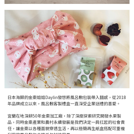
日本海歸的金棗姐姐Daylin發想將風呂敷包裝帶入囍感，從2018
年品牌成立以來，風呂敷客製禮盒一直深受企業送禮的喜愛。
宜蘭在地深耕50年金棗加工廠，除了深度探索研究開發水果製
品，同時金棗產業和農村永續發展是我們決定一肩扛起的社會責
任，讓金棗以各種面貌穿透生活，再以極簡再生紙盒搭配可重複