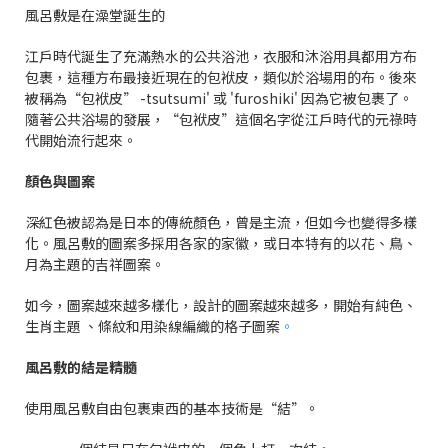
風呂敷是在澡堂誕生的
江戶時代誕生了充滿熱水的公共浴池，衣服和沐浴用具都用方布
包裹，這種方布最接近現在的包袱皮，類似於浴場用的布。後來
被稱為“包袱皮” -tsutsumi' 或 'furoshiki' 因為它被包裹了。
隨著公共浴場的發展，“包袱皮”這個名字從江戶時代的元祿時
代開始流行起來。
顏色與圖案
深紅色被認為是日本的傳統顏色，曾是主流，但如今也變得多樣
化。風呂敷的圖案多採用各家的家徽，或日本特有的以花、鳥、
月為主題的吉祥圖案。
如今，圖案越來越多樣化，設計的圖案越來越多，開始有純色、
生肖主題 、條紋和用染線編織的格子圖案
。
風呂敷的結是精髓
使用風呂敷自由包裹東西的基本技術是“結”。