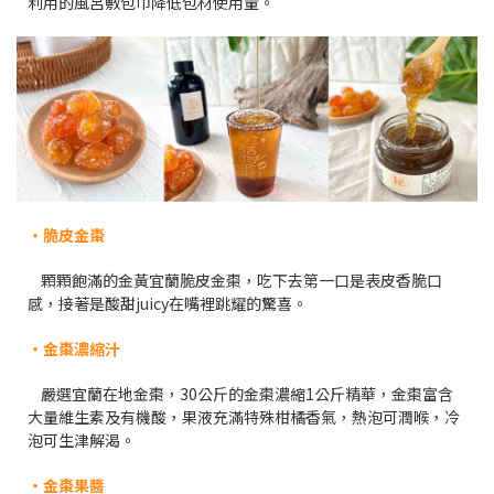
利用的風呂敷包巾降低包材使用量。
・脆皮金棗
顆顆飽滿的金黃宜蘭脆皮金棗，吃下去第一口是表皮香脆口
感，接著是酸甜juicy在嘴裡跳耀的驚喜。
・金棗濃縮汁
嚴選宜蘭在地金棗，30公斤的金棗濃縮1公斤精華，金棗富含
大量維生素及有機酸，果液充滿特殊柑橘香氣，熱泡可潤喉，冷
泡可生津解渴。
・金棗果醬