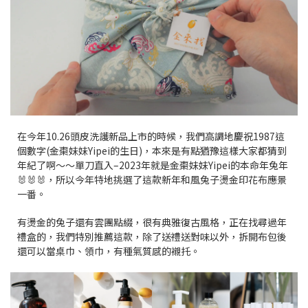
在今年10.26頭皮洗護新品上市的時候，我們高調地慶祝1987這
個數字(金棗妹妹Yipei的生日)，本來是有點猶豫這樣大家都猜到
年紀了啊～～單刀直入–2023年就是
金棗妹妹Yipei的本命年兔年
🐰🐰🐰，所以今年特地挑選了這款新年和風兔子燙金印花布應景
一番。
有燙金的兔子還有雲團點綴，
很有典雅復古風格，正在找尋過年
禮盒的，我們特別推薦這款，除了送禮送對味以外，拆開布包後
還可以當桌巾、領巾，有種氣質感的襯托。