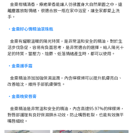
金棗柑橘清香，療癒果香能讓人彷彿置身大自然果園之中，遠
離塵囂放鬆情緒，很適合放一瓶在家中浴室，讓全家都愛上洗
手。
・金棗好心情精油滾珠瓶
金棗有耀眼溫暖的陽光特質，是非常溫和安全的精油，對於生
活步伐急促，容易有負面思考，是非常適合的選擇。給人陽光十
足的特質，當壓力、陰鬱、低落情緒產生時，都可以使用。
・金棗
護手霜
金棗精油添加加強保濕滋潤，內含檸檬烯可以提升肌膚亮白、
改善暗沈，維持手部肌膚彈性。
・金棗
晚安唇膏
金棗精油是非常溫和安全的精油，內含高達95.97%的檸檬烯，
對唇部護理有良好保濕鎖水功效，防止嘴唇乾裂，也能有效撫平
嘴唇細紋。