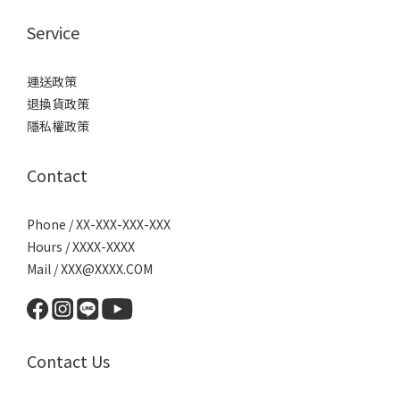
Service
運送政策
退換貨政策
隱私權政策
Contact
Phone / XX-XXX-XXX-XXX
Hours / XXXX-XXXX
Mail / XXX@XXXX.COM
Contact Us