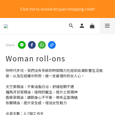
Click me to receive 50 yuan shopping credit
New members choose 7-11 for free shipping on their first 
purchase
New members choose 7-11 for free shipping on their first 
purchase
Share
Woman roll-ons
快時代步伐，我們沒有多餘的時間精力在經前低潮影響生活進
度，以及在經痛中煎熬，做一支最懂你的女人心。
天竺葵精油：平衡油脂分泌，舒緩經期不適
羅馬洋甘菊精油：植物的醫生，提升士氣精神
香蜂草精油：調節身心不平衡，帶來正面情緒
依蘭精油：提升安全感，增加女性魅力
出貨天數：3-7個工作天