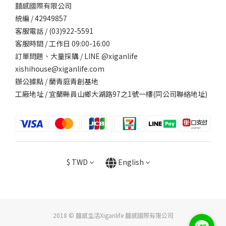
囍感國際有限公司
統編 / 42949857
客服電話 / (03)922-5591
客服時間 / 工作日 09:00-16:00
訂單問題、大量採購 / LINE @xiganlife
xishihouse@xiganlife.com
辦公據點 / 蘭青庭青創基地
工廠地址 / 宜蘭縣員山鄉大湖路97之1號一樓(同公司聯絡地址)
$
TWD
English
2018 © 囍感生活Xiganlife 囍感國際有限公司