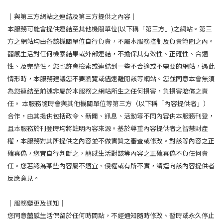
｜與第三方網站之連結及第三方提供之內容｜
本服務可能會提供連結至其他機關單位(以下稱「第三方」)之網站。第三
方之網站均由各該機關單位自行負責，不屬本服務控制及負責範圍之內。
囍感生活對任何檢索結果或外部連結，不擔保其有效性、正確性、合適
性、及完整性。您也許會檢索或連結到一些不合適或不需要的網站，遇此
情形時，本服務建議您不要瀏覽或儘速離開該等網站。您並同意本會無須
為您連結至前述非屬於本服務之網站所生之任何損害，負損害賠償之責
任。 本服務隨時會與其他機關單位等第三方（以下稱「內容提供者」）
合作，由其提供包括政令、新聞、訊息、活動等不同內容供本服務刊登，
且本服務於刊登時均將註明內容來源。基於尊重內容提供者之智慧財產
權，本服務對其所提供之內容並不做實質之審查或修改。對該等內容之正
確真偽，您宜自行判斷之，囍感生活對該等內容之正確真偽不負任何責
任。您若認為某些內容屬不適宜、侵權或有所不實，請逕向該內容提供者
反應意見。
｜服務變更及通知｜
您同意囍感生活保留於任何時間點，不經通知隨時修改、暫時或永久停止