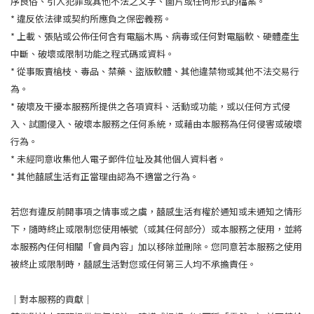
序良俗、引人犯罪或其他不法之文字、圖片或任何形式的檔案。
* 違反依法律或契約所應負之保密義務。
* 上載、張貼或公佈任何含有電腦木馬、病毒或任何對電腦軟、硬體產生
中斷、破壞或限制功能之程式碼或資料。
* 從事販賣槍枝、毒品、禁藥、盜版軟體、其他違禁物或其他不法交易行
為。
* 破壞及干擾本服務所提供之各項資料、活動或功能，或以任何方式侵
入、試圖侵入、破壞本服務之任何系統，或藉由本服務為任何侵害或破壞
行為。
* 未經同意收集他人電子郵件位址及其他個人資料者。
* 其他囍感生活有正當理由認為不適當之行為。
若您有違反前開事項之情事或之虞，囍感生活有權於通知或未通知之情形
下，隨時終止或限制您使用帳號（或其任何部分）或本服務之使用，並將
本服務內任何相關「會員內容」加以移除並刪除。您同意若本服務之使用
被終止或限制時，囍感生活對您或任何第三人均不承擔責任。
｜對本服務的貢獻｜