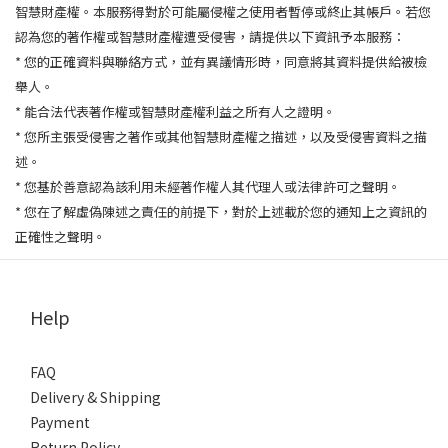
智慧財產權。本服務得對於可能屬侵權之使用者暫停或終止其帳戶。若您
認為您的著作權或智慧財產權遭受侵害，請提供以下資訊予本服務：
* 您的正確資料與聯絡方式，並有異議情形時，同意將其資料提供給被檢
舉人。
* 能合法代表著作權或智慧財產權利益之所有人之證明。
* 您所主張受侵害之著作或其他智慧財產權之描述，以及受侵害資料之描
述。
* 您基於善意認為該利用未經著作權人其代理人或法律許可之聲明。
* 您在了解虛偽陳述之責任的前提下，對於上述載於您的通知上之資訊的
正確性之聲明。
Help
FAQ
Delivery & Shipping
Payment
Return Policy