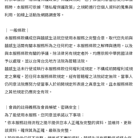
務時，本服務可依據「隱私權保護政策」之規範進行您個人資料的蒐集與
利用，如線上活動及網路調查等。
｜ 一般條款｜
本服務條款構成您與囍感生活就您使用本服務之完整合意，取代您先前與
囍感生活間有關本服務所為之任何約定。本服務條款之解釋與適用，以及
與本服務條款有關的爭議，除法律另有規定者外，均應依照中華民國法律
予以處理，並以台灣台北地方法院為管轄法院。
囍感生活未行使或執行本服務條款任何權利或規定，不構成前開權利或規
定之棄權。若任何本服務條款規定，經有管轄權之法院認定無效，當事人
仍同意法院應努力使當事人於前開規定所表達之真意生效，且本服務條款
之其他規定仍應完全有效。
｜會員的註冊義務及會員帳號、密碼安全｜
為了能使用本服務，您同意並承諾以下事項：
* 依本服務註冊流程之提示提供您本人正確及完整的資料，並維持、更新
該資料，確保其為正確、最新及完整。
* 若您提供任何不完整、錯誤或不實的資料，囍感生活有權暫停或終止您