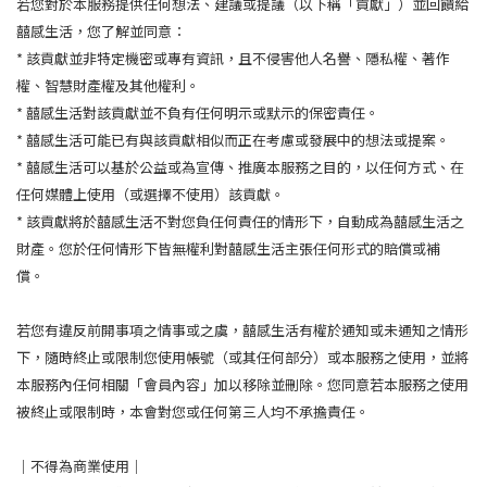
若您對於本服務提供任何想法、建議或提議（以下稱「貢獻」）並回饋給
囍感生活，您了解並同意：
* 該貢獻並非特定機密或專有資訊，且不侵害他人名譽、隱私權、著作
權、智慧財產權及其他權利。
* 囍感生活對該貢獻並不負有任何明示或默示的保密責任。
* 囍感生活可能已有與該貢獻相似而正在考慮或發展中的想法或提案。
* 囍感生活可以基於公益或為宣傳、推廣本服務之目的，以任何方式、在
任何媒體上使用（或選擇不使用）該貢獻。
* 該貢獻將於囍感生活不對您負任何責任的情形下，自動成為囍感生活之
財產。您於任何情形下皆無權利對囍感生活主張任何形式的賠償或補
償。
若您有違反前開事項之情事或之虞，囍感生活有權於通知或未通知之情形
下，隨時終止或限制您使用帳號（或其任何部分）或本服務之使用，並將
本服務內任何相關「會員內容」加以移除並刪除。您同意若本服務之使用
被終止或限制時，本會對您或任何第三人均不承擔責任。
｜不得為商業使用｜