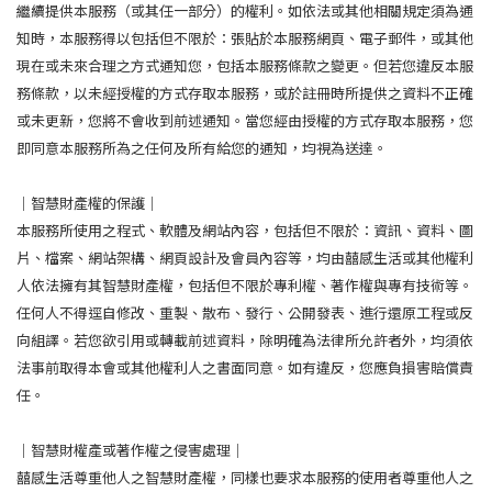
繼續提供本服務（或其任一部分）的權利。如依法或其他相關規定須為通
知時，本服務得以包括但不限於：張貼於本服務網頁、電子郵件，或其他
現在或未來合理之方式通知您，包括本服務條款之變更。但若您違反本服
務條款，以未經授權的方式存取本服務，或於註冊時所提供之資料不正確
或未更新，您將不會收到前述通知。當您經由授權的方式存取本服務，您
即同意本服務所為之任何及所有給您的通知，均視為送達。
｜智慧財產權的保護｜
本服務所使用之程式、軟體及網站內容，包括但不限於：資訊、資料、圖
片、檔案、網站架構、網頁設計及會員內容等，均由囍感生活或其他權利
人依法擁有其智慧財產權，包括但不限於專利權、著作權與專有技術等。
任何人不得逕自修改、重製、散布、發行、公開發表、進行還原工程或反
向組譯。若您欲引用或轉載前述資料，除明確為法律所允許者外，均須依
法事前取得本會或其他權利人之書面同意。如有違反，您應負損害賠償責
任。
｜智慧財權產或著作權之侵害處理｜
囍感生活尊重他人之智慧財產權，同樣也要求本服務的使用者尊重他人之