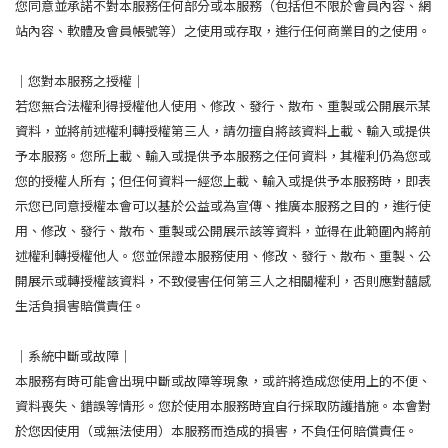
您同意並承諾不對本服務任何部分或本服務（包括但不限於會員內容、網
站內容、軟體及會員帳號等）之使用或存取，進行任何商業目的之使用。
｜您對本服務之授權｜
若您無合法權利得授權他人使用、修改、發行、散布、重製或公開展示某
資料，並將前述權利轉授權第三人，請勿擅自將該資料上載、輸入或提供
予本服務。您所上載、輸入或提供予本服務之任何資料，其權利仍為您或
您的授權人所有；但任何資料一經您上載、輸入或提供予本服務時，即表
示您已同意授權本會可以基於公益或為宣傳、推廣本服務之目的，進行使
用、修改、發行、散布、重製或公開展示該等資料，並得在此範圍內將前
述權利轉授權他人。您並保證本服務使用、修改、發行、散布、重製、公
開展示或轉授權該資料，不致侵害任何第三人之相關權利，否則應對囍感
生活負損害賠償責任。
｜系統中斷或故障｜
本服務有時可能會出現中斷或故障等現象，或許將造成您使用上的不便、
資料喪失、錯誤等情形。您於使用本服務時宜自行採取防護措施。本會對
於您因使用（或無法使用）本服務而造成的損害，不負任何賠償責任。