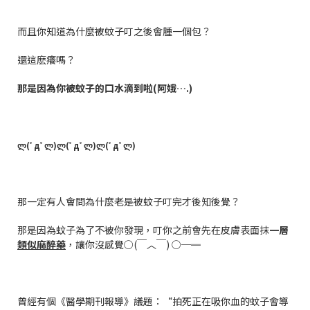
而且你知道為什麼被蚊子叮之後會腫一個包？
還這麽癢嗎？
那是因為你被蚊子的口水滴到啦(阿娥….)
ლ(ﾟдﾟლ)ლ(ﾟдﾟლ)ლ(ﾟдﾟლ)
那一定有人會問為什麼老是被蚊子叮完才後知後覺？
那是因為蚊子為了不被你發現，叮你之前會先在皮膚表面抹
一層
類似麻醉藥
，讓你沒感覺○(￣︿￣) ○─═
曾經有個《醫學期刊報導》議題：“拍死正在吸你血的蚊子會導