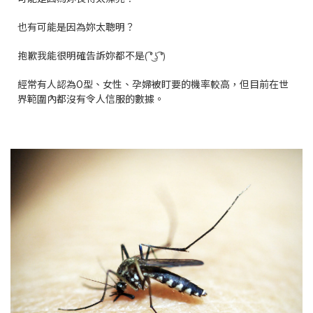
也有可能是因為妳太聰明？
抱歉我能很明確告訴妳都不是
( ͡° ͜ʖ ͡°)
經常有人認為O型、女性、孕婦被盯要的機率較高，但目前在世
界範圍內都沒有令人信服的數據。