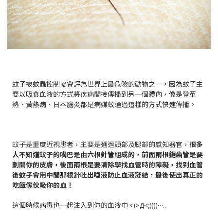
蚊子被蚊蟲控制協會評為世界上最危險的動物之一，因為蚊子主
要以吸食血液的方式將疾病間接傳播到另一個體內，像是登革
熱、黃熱病、日本腦炎都是病媒蚊通過這樣的方式快速傳播。
蚊子是重度近視患者，主要是通過頭部及腿部的感知器官，
很多
人不知道蚊子的嘴巴是由六根針管組成的，前面兩根鋸齒管是要
劃開你的皮膚，後面兩根是要清除學找血管時的障礙，找到血管
後蚊子會用中間那根針吐出唾液防止血液凝結，最後使出真正的
吃飯傢伙吸你的血！
這個時候病毒也一起注入到你的血液中
ヾ(>Д<;))))…..