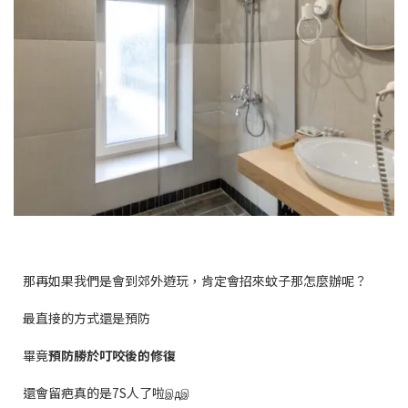
那再如果我們是會到郊外遊玩，肯定會招來蚊子那怎麼辦呢？
最直接的方式還是預防
畢竟
預防勝於叮咬後的修復
還會留疤真的是7S人了啦
இдஇ