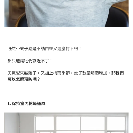
既然…蚊子總是不請自來又這麼打不得！
那只能讓牠們靠近不了！
天氣越來越熱了，又加上梅雨季節，蚊子數量明顯增加，
那我們
可以怎麼預防呢
？
1. 保持室內乾燥通風