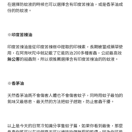
在選擇防蚊液的時候也可以選擇含有印度苦楝油，或是香茅油成
份的防蚊液。
※印度苦楝油
印度苦煉油是從印度苦楝樹中提取的印楝素，長期被當成藥草使
用，在阿育吠陀中就記載了它能防治200多種害蟲，公認最高效
無公害
的殺蟲劑，所以很推薦選擇含有印度苦楝油的防蚊液。
※香茅油
天然香茅油既不會傷害人體也不會傷害蚊子，同時用蚊子最怕的
氣味又最慈悲、最天然的方法把蚊子趕跑，防止害蟲干擾。
以上是今天的日常冷知識分享隻蚊子篇，如果你看到最後，那麼
恭喜你將可以在這個夏天可以維持吹彈無瑕的肌膚，因為你可能