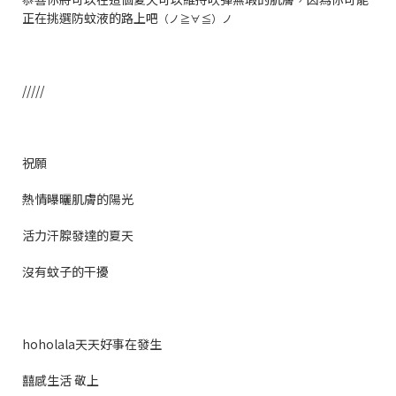
正在挑選防蚊液的路上吧
（ノ≧∀≦）ノ
/////
祝願
熱情曝曬肌膚的陽光
活力汗腺發達的夏天
沒有蚊子的干擾
hoholala天天好事在發生
囍感生活 敬上