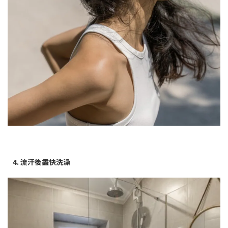
4. 流汗後盡快洗澡