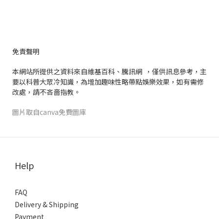
免責聲明
本網站所提供之資料來自維基百科、騰訊網 ，僅供訊息參考，主
要以科普大眾冷知識，為增加趣味性略帶點娛樂效果，如有需修
改處，請不吝嗇指教。
圖片取自canva免費圖庫
Help
FAQ
Delivery & Shipping
Payment