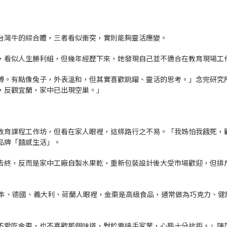
台灣牛的綜合體，三者看似衝突，實則能夠靈活應變。
，看似人生勝利組，但幾年經歷下來，她發現自己並不適合在教育現場工
縛。有點像兔子，外表溫和，但其實喜歡跳躍、靈活的思考。」念完研究
，反觀宜蘭，家中已出現空巢。」
教育課程工作坊，但看在家人眼裡，這條路行之不易。「我姊怕我餓死，
品牌「囍感生活」。
告終，反而是家中工廠自製水果乾，重新包裝設計後大受市場歡迎，但排
日本、德國、義大利、荷蘭人眼裡，金棗是高級食品，通常做為巧克力、健
不愛吃金棗，也不喜歡那個味道，對於要接手家業，心態十分抗拒。」陳