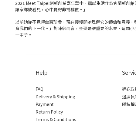
2021 Meet Taipei創新創業嘉年華中，囍感生活作為
讓家鄉被看見，心中覺得非常驕傲。」
以前她從不覺得金棗珍貴，現在慢慢開始理解它的價值和意義，
育我們的下一代。」對陳家而言，金棗是很重要的水果，這顆小
一甲子。
Help
Servi
FAQ
運送政
Delivery & Shipping
退換貨
Payment
隱私權
Return Policy
Terms & Conditions