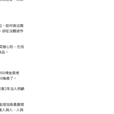
位，如何做出獨
，卻從沒聽過市
突破心防，也找
商品。
00棵金棗老
0幾歲了。
只要2年沒人照顧
能增加青農農閒
進人與人、人與