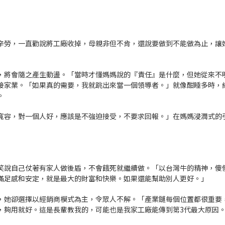
辛勞，一直勸說將工廠收掉，母親非但不肯，還說要做到不能做為止，讓
，將會隨之產生動盪。「當時才懂媽媽說的『責任』是什麼，但她從來不
接家業。「如果真的需要，我就跳出來當一個領導者。」就像酣睡多時，
。
寬容，對一個人好，應該是不強迫接受，不要求回報。」在媽媽浸潤式的
笑說自己仗著有家人做後盾，不會餓死就繼續做。「以台灣牛的精神，傻
滿足感和安定，就是最大的財富和快樂。如果還能幫助別人更好。」
，她卻選擇以經銷商模式為主，令眾人不解。「產業鏈每個位置都很重要
，夠用就好。這是長輩教我的，可能也是我家工廠能傳到第3代最大原因