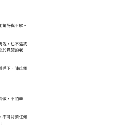
她驚訝與不解。
明說，也不逼我
終於覺醒的老
引導下，陳苡佩
傻做，不怕辛
，不可背棄任何
。」