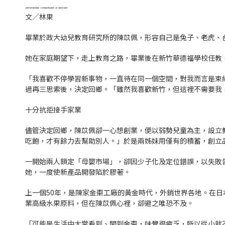
金棗不僅可做成蜜餞，也可發展出新創產業。圖／囍感生活提供
文／林果
畢業於政大幼兒教育研究所的陳苡佩，形容自己是兔子、老虎、
她在家庭期望下，走上教育之路，畢業後在新竹華德福學校任教
「我喜歡不停學習新事物，一直待在同一個空間，對我而言是束
過再三思索後，決定回鄉。「雖然我喜歡新竹，但這裡不需要我
十分抗拒接手家業
儘管決定回鄉，陳苡佩卻一心想創業，便以弱勢兒童為主，設立
吃飽，才有餘力去幫助別人。」於是兩姊妹用僅有的積蓄，創立
一開始兩人鎖定「母嬰市場」，卻因少子化及定位錯誤，以失敗
她，一度使新產品開發陷於膠著。
上一個50年，是陳家金棗工廠的黃金時代，外銷世界各地。在
業高級水果原料，但在陳苡佩心裡，卻避之唯恐不及。
「可能是生活中太常看到、聞到金棗，味覺很疲乏，所以從小就