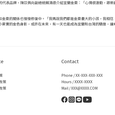
宜蘭新創館的代表品牌，陳苡佩向副總統賴清德介紹宜蘭金棗：「心情很激動，跟
和金棗的關係也慢慢修復中。「我媽說我們都是金棗養大的小孩，我相信
小果實的金色身影，或許在未來，有一天也能成為宜蘭和台灣的驕傲，讓
ce
Contact
策
Phone / XX-XXX-XXX-XXX
政策
Hours / XXXX-XXXX
政策
Mail / XXX@XXXX.COM