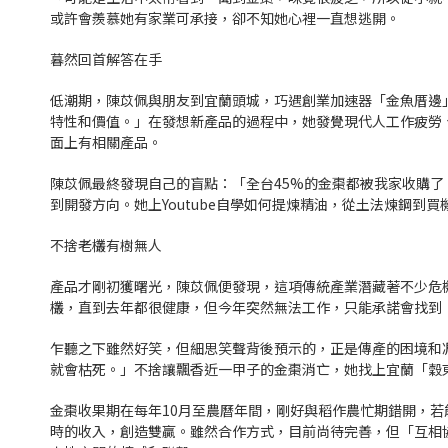
或許會羨慕她有家業可承接，卻不知她心裡一直想逃開。
暮然回首解答在手
低潮期，陳苡佩與朋友到宜蘭頭城，巧遇創業加速器「金魚厝邊
特性和價值。」在發想新產品的過程中，她發覺現代人工作疲勞
面上有相關產品。
陳苡佩最終發現自己的盲點：「全台45%的金棗都被我家收購
到開發方向。她上Youtube自學如何提煉精油，從土法煉鋼
不捨老欉有樹無人
產品才剛初獲曙光，陳苡佩便發現，這項傳統產業潛藏著不少危機
欉，直到去年都很健康，但今年突然無法工作，只能承諾會找到
乍聽之下雖然好笑，但細思笑聲背後預示的，正是傳產的困境和凋
就會枯死。」不捨讓飄香近一甲子的金棗消亡，她找上宜蘭「穀
金棗收果期在每年10月至農曆年間，剛好與稻作農忙期錯開，
時的收入，創造雙贏。雖然合作方式，目前尚待完善，但「互相