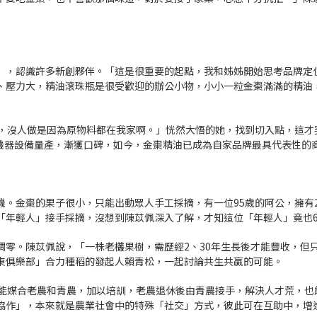
」，認識許多新創夥伴。「這是很重要的起點，我和姊姊開始思考品牌定
、壓力大，精油滾珠瓶是很受歡迎的辦公小物，小小一粒金棗滿滿的精油
了，沒人做是因為原物料都在我家啊。」恍然大悟的她，找到切入點，這才
到買機器設備量產，漸獲口碑，如今，金棗精油已成為自家品牌最具代表性的
。金棗的果子很小，只能出動眾人手工採摘，有一位95歲的阿公，擁有2
「年輕人」接手採摘，沒想到陳苡佩深入了解，才知這位「年輕人」竟也6
零。陳苡佩說，「一株老欉果樹，需歷經2、30年生長後才能豐收，但
東俱樂部」合力種稻的發起人賴青松，一起討論共生共贏的可能。
若能媒合老農和青農，加以培訓，老農退休後由青農接手，解決人才荒，也
協作」，本來就是農業社會中的特殊「社交」方式，彼此可在互助中，增