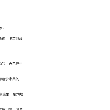
作。
所後，陳苡佩經
勸我：自己要先
斥繼承家業的
康糖果，是烘焙
苡佩坦言，同儕