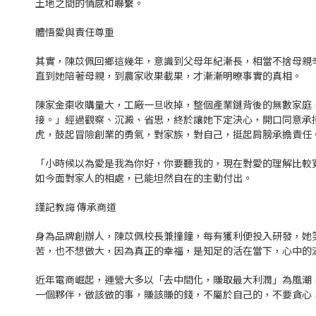
土地之間的情感和聯繫。
體悟愛與責任尊重
其實，陳苡佩回鄉這幾年，意識到父母年紀漸長，相當不捨母親
直到她陪著母親，到農家收果載果，才漸漸明暸事實的真相。
陳家金棗收購量大，工廠一旦收掉，整個產業鏈背後的無數家庭
接。」經過觀察、沉澱、省思，終於讓她下定決心，開口同意承
虎，鼓起冒險創業的勇氣，對家族，對自己，挺起肩膀承擔責任
「小時候以為愛是我為你好，你要聽我的，現在對愛的理解比較
如今面對家人的相處，已能坦然自在的主動付出。
謹記教誨 傳承商道
身為品牌創辦人，陳苡佩校長兼撞鐘，每有獲利便投入研發，她
苦，也不想做大，因為真正的幸福，是知足的活在當下，心中的
近年電商崛起，運營大多以「去中間化，賺取最大利潤」為風潮
一個夥伴，做該做的事，賺該賺的錢，不屬於自己的，不要貪心