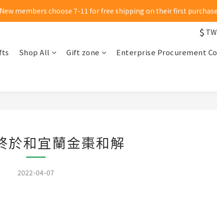
New members choose 7-11 for free shipping on their first purchas
New members choose 7-11 for free shipping on their first purchas
$
Click me to receive 50 yuan shopping credit
TW
fts
Shop All
Gift zone
Enterprise Procurement C
New members choose 7-11 for free shipping on their first purchas
 終於和宜蘭金棗和解
2022-04-07