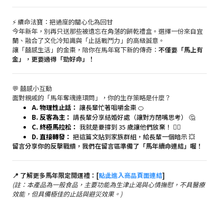
⚡️ 續命法寶：把過度的關心化為回甘
今年新年，別再只送那些被遺忘在角落的餅乾禮盒。選擇一份來自宜
蘭、融合了文化冷知識與「止話戰鬥力」的高級誠意。
讓「囍感生活」的金棗，陪你在馬年寫下新的傳奇：
不僅要「馬上有
金」，更要過得「勁好命」！
💬 囍感小互動
面對親戚的「馬年奪魂連環問」，你的生存策略是什麼？
A. 物理性止話：
讓長輩忙著咀嚼金棗 🍊
B. 反客為主：
請長輩分享結婚好處（讓對方閉嘴思考） 🤔
C. 終極馬拉松：
我就是要撐到 35 歲讓他們放棄！ 🏃‍♀️
D. 直接轉發：
把這篇文貼到家族群組，給長輩一個暗示 💥
留言分享你的反擊戰績，我們在留言區準備了「馬年續命連結」喔！
📍 了解更多馬年限定開運禮：[
點此進入商品頁面連結
]
(註：本產品為一般食品，主要功能為生津止渴與心情撫慰，不具醫療
效能，但具備極佳的止話與避災效果。)