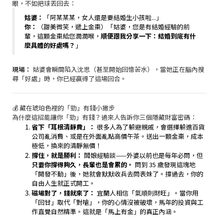
眼，不如把球丟回去：
姑婆：
「阿某某某，女人還是要結婚生小孩啦...」
你：
（甜美微笑，遞上金棗）「姑婆，您是有結婚經驗的前
輩，這顆金棗給您潤潤喉，
順便跟我分享一下：結婚到底有什
麼具體的好處嗎？
」
現場：
姑婆會瞬間陷入沈思（甚至開始回憶苦水），當她正在腦內搜
尋「好處」時，你已經贏得了這場回合。
💰 藏在琥珀色裡的「勁」有錢小撇步
為什麼這招能讓你「勁」有錢？過來人告訴你三個隱藏財富密碼：
省下「耳根清靜費」：
很多人為了躲避親戚，會選擇躲進百貨
公司亂消費、或是在外面亂點高價午茶。送出一顆金棗，成本
極低，換來的清靜無價！
撐住，就是勝利：
闆娘經驗談——外婆以前也是每年必問，但
只要你撐得夠久，長輩也是會累的。
問到 35 歲發現這塊地
「開發不動」後，她就會默默收兵去問表妹了。撐過去，你的
自由人生就正式開工。
磁場對了，錢就來了：
宜蘭人相信「氣順則財旺」。當你用
「回甘」取代「對嗆」，你的心情沒被破壞，馬年的投資與工
作直覺自然精準。這就是「馬上有金」的真正內涵。