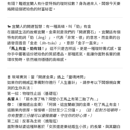
有錢？難道宜蘭人有什麼特殊的理財招數？身為過來人，闆娘今天要
揭開這個琥珀色的財富秘密。
🐎 宜蘭人的開運智慧：有一種高級，叫「勁」有金
在囍感生活的故鄉宜蘭，金棗就是我們的「開運寶石」。宜蘭話有個
特有的助詞「勁（Jìng）」，代表「非常、很」的意思。而金棗的台
語發音諧音「金走（Jīn-tsáu）」，意即「金子一直來」。
「馬上有金，勁有錢！」
這不只是吉祥話，更是一種理財儀式感。當
你手中握著這份琥珀色的質感禮品，那種底氣，能讓你面對長輩的連
環攻勢時，依然維持穩穩的高級感。
🧧 現場實測：當「開運金棗」遇上「靈魂拷問」
如果你的親戚正準備對你進行「人生審計」，請參考以下闆娘親自實
測的生存兵法：
第一招：物理性止話（基礎班）
長輩 A：
「薪水漲了嗎？隔壁小王馬上有第二胎了內...」
你：
（優雅遞出金棗）「阿姨，這宜蘭最頂的金棗，吃了馬上有金！
這顆果肉很厚，慢慢嚼，回甘至少三分鐘。」
（註：趁對方咀嚼時，
你有整整三分鐘可以優雅撤離，守住你的好心情。）
第二招：反客為主術（進階班）
面對像姑婆這種執著於「女孩還是要結婚生小孩」的長輩，與其翻白