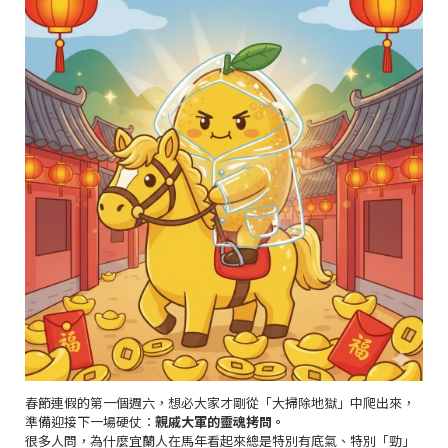
春節連假的第一個週六，想必大家才剛從「大掃除地獄」中爬出來，
準備迎接下一場硬仗：
親戚大軍的靈魂拷問。
很多人問，為什麼宜蘭人在馬年看起來總是特別有底氣、特別「勁」