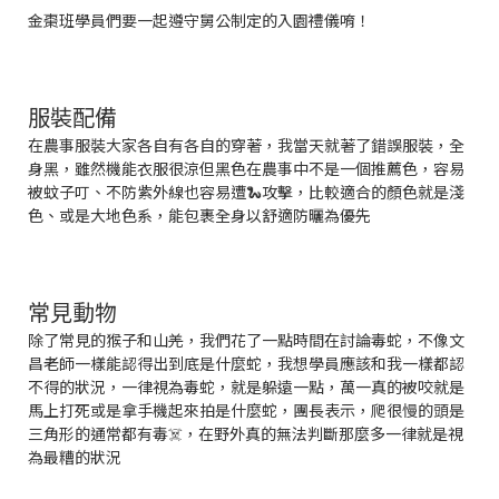
金棗班學員們要一起遵守舅公制定的入園禮儀唷！
服裝配備
在農事服裝大家各自有各自的穿著，我當天就著了錯誤服裝，全
身黑，雖然機能衣服很涼但黑色在農事中不是一個推薦色，容易
被蚊子叮、不防紫外線也容易遭🐍攻擊，比較適合的顏色就是淺
色、或是大地色系，能包裹全身以舒適防曬為優先
常見動物
除了常見的猴子和山羌，我們花了一點時間在討論毒蛇，不像文
昌老師一樣能認得出到底是什麼蛇，我想學員應該和我一樣都認
不得的狀況，一律視為毒蛇，就是躲遠一點，萬一真的被咬就是
馬上打死或是拿手機起來拍是什麼蛇，團長表示，爬很慢的頭是
三角形的通常都有毒☠️，在野外真的無法判斷那麼多一律就是視
為最糟的狀況