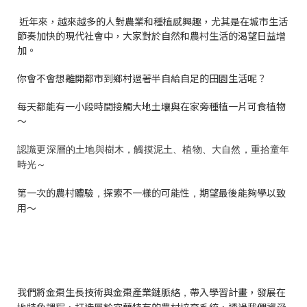
近年來，越來越多的人對農業和種植感興趣，尤其是在城市生活
節奏加快的現代社會中，大家對於自然和農村生活的渴望日益增
加。
你會不會想離開都市到鄉村過著半自給自足的田園生活呢？
每天都能有一小段時間接觸大地土壤與在家旁種植一片可食植物
～
認識更深層的土地與樹木，觸摸泥土、植物、大自然，重拾童年
時光～
第一次的農村體驗
探索不一樣的可能性
期望最後能夠學以致
，
，
用～
我們將金棗生長技術與金棗產業鏈脈絡
帶入學習計畫，發展在
，