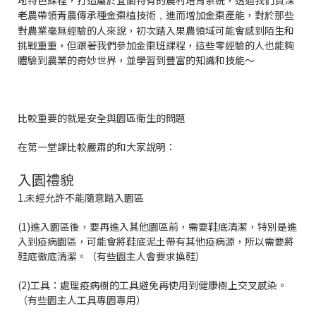
地特色課程，打造屬於宜蘭特有的農村培育系統，透過我們資深
老農帶領青農傳承種金棗植技術
進而增加金棗產能，
對於那些
，
對農業毫無經驗的人來說，初次踏入果農領域可能會感到陌生和
挑戰重重，但
跟著我們參加金棗班課程，這些零經驗的人也能夠
體驗到農業的奇妙世界，並學習到豐富的知識和技能～
比較重要的就是安全與園區衛生的問題
在第一堂課比較嚴肅的和大家說明：
入園禮貌
1.未經允許不能隨意踏入園區
(1)進入園區後，要再進入其他園區前，需要鞋底清潔，特別是進
入到疫病園區，可能會將鞋底泥土帶有其他疫病源，所以需要將
鞋底徹底清潔。（有些園主人會要求換鞋）
(2)
工具：處理疫病樹的工具避免再使用到健康樹上交叉感染。
（有些園主人工具專園專用）