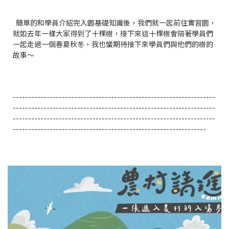
簡單的和學員介紹完入園基礎知識後，我們就一起前往實習園，
就如去年一樣大家得到了十棵樹，接下來這十棵樹會陪著學員們
一起走過一個春夏秋冬，我也蠻期待接下來學員們與他們的樹的
故事～
----------------------------------------------
--------------------
------------------------------------------------------------------
------------------------------------------------------------------
---------------------------------------------------------------