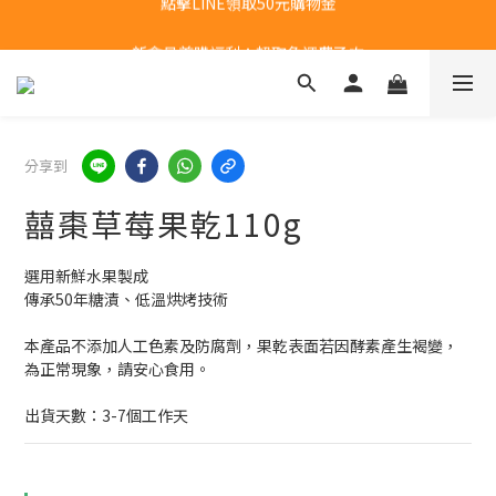
新會員首購福利：超取免運費乙次
新會員首購福利：超取免運費乙次
分享到
囍棗草莓果乾110g
選用新鮮水果製成
傳承50年糖漬、低溫烘烤技術
本產品不添加人工色素及防腐劑，果乾表面若因酵素產生褐變，
為正常現象，請安心食用。
出貨天數：3-7個工作天