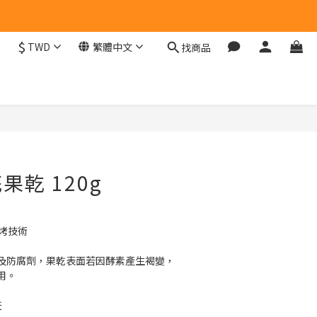
$
TWD
繁體中文
找商品
乾 120g
烤技術
及防腐劑，果乾表面若因酵素產生褐變，
用。
天