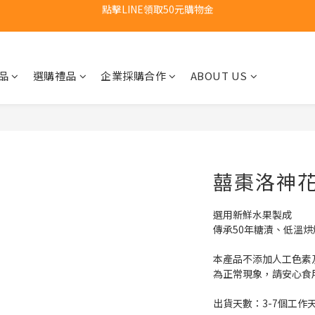
新會員首購福利：超取免運費乙次
新會員首購福利：超取免運費乙次
點擊LINE領取50元購物金
品
選購禮品
企業採購合作
ABOUT US
新會員首購福利：超取免運費乙次
囍棗洛神花果
選用新鮮水果製成
傳承50年糖漬、低溫烘
本產品不添加人工色素
為正常現象，請安心食
出貨天數：3-7個工作