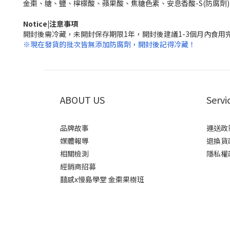
金棗、糖、鹽、檸檬酸、蘋果酸、焦糖色素、安息香酸-S(防腐劑)
Notice|注意事項
開封後需冷藏，未開封保存期限1年，開封後建議1-3個月內食用
※現在發貨的批次皆無添加防腐劑，開封後記得冷藏！
ABOUT US
Servi
品牌故事
運送政
媒體報導
退換貨
相關檢測
隱私權
經銷商招募
囍感x慢島學堂 金棗果樹班