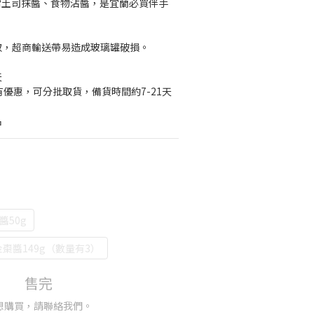
當土司抹醬、食物沾醬，是宜蘭必買伴手
取，超商輸送帶易造成玻璃罐破損。
天
有優惠，可分批取貨，備貨時間約7-21天
名
醬50g
 金棗醬149g（數量有3）
售完
想購買，請聯絡我們。