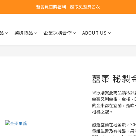
新會員首購福利：超取免運費乙次
新會員首購福利：超取免運費乙次
點擊LINE領取50元購物金
新會員首購福利：超取免運費乙次
品
選購禮品
企業採購合作
ABOUT US
囍棗 秘製金
※欲購買此商品請私訊
金棗又叫金柑、金橘，
的金棗都在宜蘭，是唯
柑橘之冠。
嚴選宜蘭在地金棗，3
量維生素及有機酸，果