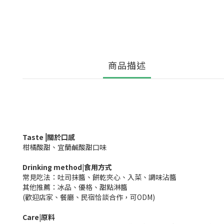
商品描述
Taste⎥關於口感
柑橘酸甜、宜蘭鹹酸甜口味
Drinking method
|食用方式
常見吃法：吐司抹醬、餅乾夾心、入菜、調味沾醬
其他推薦：冰品、優格、甜點淋醬
(歡迎店家、餐廳、民宿恰談合作，可ODM)
Care|原料