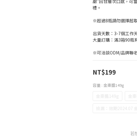
甜"回甘層次口感，可
禮。
※超過8瓶請勿選擇超
出貨天數：3-7個工作
大量訂購：滿3箱90瓶
※可洽談ODM/品牌聯
NT$199
容量
: 金棗醬149g
金棗醬149g
金棗
撿漏：效期2024.07
若