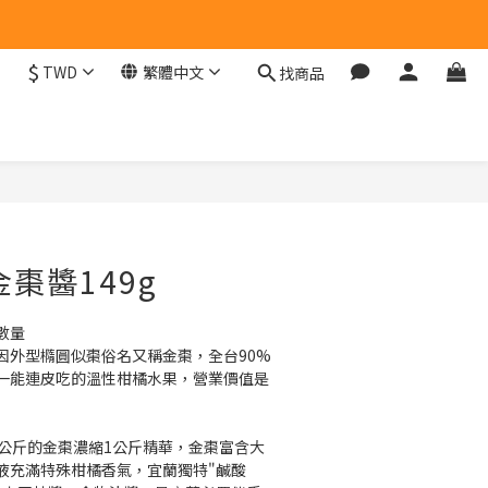
$
TWD
繁體中文
找商品
棗醬149g
數量
因外型橢圓似棗俗名又稱金棗，全台90%
一能連皮吃的溫性柑橘水果，營業價值是
0公斤的金棗濃縮1公斤精華，金棗富含大
液充滿特殊柑橘香氣，宜蘭獨特"鹹酸