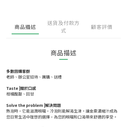
送貨及付款方
商品描述
顧客評價
式
商品描述
多數回購客群
老師、辦公室招待、團購、送禮
Taste⎥關於口感
柑橘酸甜、回甘
Solve the problem⎥
解決問題
熱泡時，它能滋潤喉嚨，冷泡則能解渴生津。讓金棗濃縮汁成為
您日常生活中理想的選擇，為您的喉嚨和口渴帶來舒適的享受。