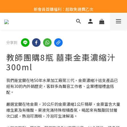
新會員首購福利：超取免運費乙次
新會員首購福利：超取免運費乙次
點擊LINE領取50元購物金
新會員首購福利：超取免運費乙次
分享到
教師團購8瓶 囍棗金棗濃縮汁
300ml
我們是宜蘭在地50年水果加工廠第三代，金棗濃縮汁這支產品已
經有30的內外銷歷史，客群多為聲音工作者、企業禮贈禮盒搭
配。
嚴選宜蘭在地金棗，30公斤的金棗濃縮1公斤精華，金棗富含大量
維生素及有機酸，果液充滿特殊柑橘香氣，喝起來有酸甜回甘層
次口感，熱泡可潤喉，冷泡可生津解渴。