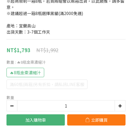
※超商限制一箱8瓶，若買兩組會以兩箱出貨，以此類推，請多留
意。
※建議超過一箱8瓶選擇黑貓(滿2000免運)
產地：宜蘭員山
出貨天數：3-7個工作天
NT$1,992
NT$1,793
數量
: 🔥8瓶金棗濃縮汁
🔥8瓶金棗濃縮汁
滿60瓶(兩箱)另有折扣，請私訊LINE客服
數量
加入購物車
立即購買