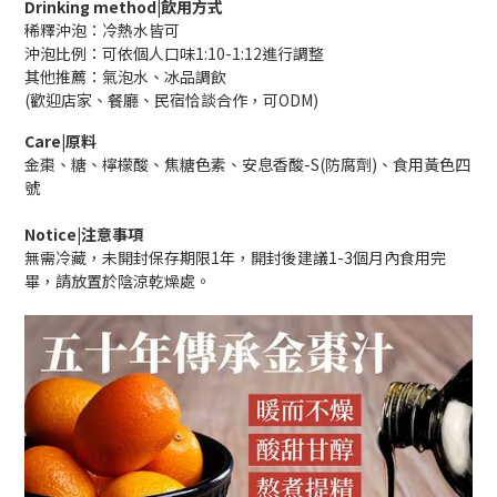
Drinking method
|飲用方式
稀釋沖泡：冷熱水皆可
沖泡比例：可依個人口味1:10-1:12進行調整
其他推薦：氣泡水、冰品調飲
(歡迎店家、餐廳、民宿恰談合作，可ODM)
Care|原料
金棗、糖、檸檬酸、焦糖色素、安息香酸-S(防腐劑)、食用黃色四
號
Notice|注意事項
無需冷藏，未開封保存期限1年，開封後建議1-3個月內食用完
畢，請放置於陰涼乾燥處。