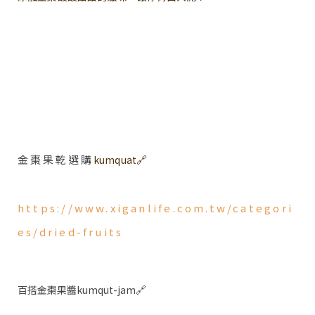
金棗果乾選購
🔗
kumquat
https://www.xiganlife.com.tw/categori
es/dried-fruits
🔗
百搭金棗果醬kumqut-jam