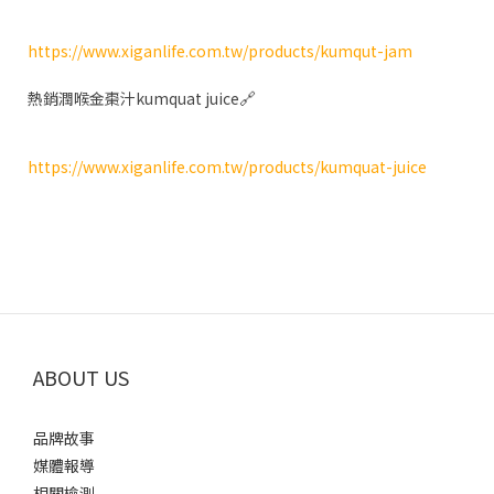
https://www.xiganlife.com.tw/products/kumqut-jam
🔗
熱銷潤喉金棗汁kumquat juice
https://www.xiganlife.com.tw/products/kumquat-juice
ABOUT US
品牌故事
媒體報導
相關檢測