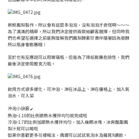
新鮮鳳梨製作，所以會有這麼多泡泡，沒有泡泡才奇怪啊～～～
為了滿滿的精華，所以我們決定提供兩款給顧客選擇，但同時我
們也希望在選擇之前能夠理解我們鳳梨酵素珍貴伴隨著因為發酵
所以瓶身會膨脹哦！
至於也有反應說可以用玻璃瓶，但是為了降低膨脹危險性，我們
最後決定使用壓克力瓶。
飲用方式很多樣化，可沖泡、淋在冰品上、淋在優格上、加入氣
泡水、可入菜
沖泡小訣竅
✔︎
熱泡‣1:10的比例跟熱水攪拌均勻就完成啦
冷泡‣1:7的比例加跟熱水攪拌均勻，加入幾顆冰塊，冰爽酸甜鳳
梨汁就可以喝啦
如果你喜歡更多花樣喝法，偶爾可以試試氣泡水及雞尾9調飲，