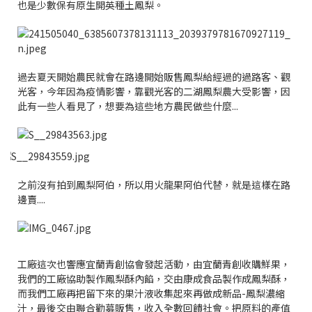
也是少數保有原生開英種土鳳梨。
過去夏天開始農民就會在路邊開始販售鳳梨給經過的過路客、觀
光客，今年因為疫情影響，靠觀光客的二湖鳳梨農大受影響，因
此有一些人看見了，想要為這些地方農民做些什麼...
之前沒有拍到鳳梨阿伯，所以用火龍果阿伯代替，就是這樣在路
邊賣....
工廠這次也響應宜蘭青創協會發起活動，由宜蘭青創收購鮮果，
我們的工廠協助製作鳳梨酥內餡，交由康成食品製作成鳳梨酥，
而我們工廠再把留下來的果汁液收集起來再做成新品-鳳梨濃縮
汁，最後交由聯合勸募販售，收入全數回饋社會。把原料的產值