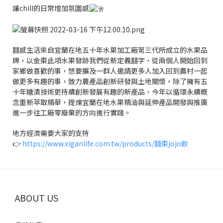
讓chill的日常增加氛圍感
囍感生活來自宜蘭在地五十年水果加工廠第三代所成立的水果品
牌，以金棗此項水果發跡我們從新定義囍字，從兩個人開始回到
家鄉做喜歡的事，想要擴及一群人邀請更多人加入回到農村一起
做更多有趣的事，致力農產品創新研發與土地關懷，除了擁有五
十年糖漬技術更持續創新發展有趣的新產品，今年以循環永續概
念重新萃取精華，提煉宜蘭在地水果精油與延伸產品開發與推廣
進一步往工廠零廢棄的方向進行實踐。
地方經濟需要大家的支持
👉
https://www.xiganlife.com.tw/products/囍棗jojo飲
ABOUT US