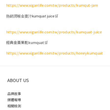
https://www.xiganlife.com.tw/products/kumqut-jam
熱銷潤喉金棗汁kumquat juice🛒
https://www.xiganlife.com.tw/products/kumquat-juice
經典金棗果乾kumquat🛒
https://www.xiganlife.com.tw/products/honeykumquat
ABOUT US
品牌故事
媒體報導
相關檢測