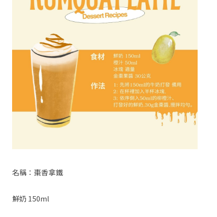
名稱：棗香拿鐵
所需食
鮮奶 150ml