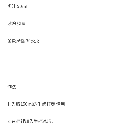
橙汁 50ml
冰塊 適量
金棗果醬 30公克
作法
1: 先將150ml的牛奶打發 備用
2: 在杯裡加入半杯冰塊,