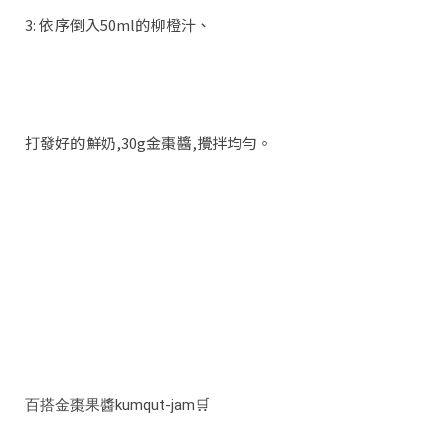
3: 依序倒入50ml的柳橙汁、
打發好的鮮奶,30g金棗醬,攪拌均勻。
是不是很簡單呀，簡單的食材創造出不同風味，讓每天都有
點不同的變化！
百搭金棗果醬kumqut-jam🛒