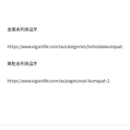
金棗系列商品
🔻
https://www.xiganlife.com.tw/categories/hoholalakumquat
果乾系列商品
🔻
https://www.xiganlife.com.tw/pages/oval-kumquat-1