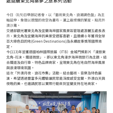
處延續東北角築夢之旅系列活動
今日（8/9)日舉辦記者會，以「藝術東北角、浪潮調色盤」為主
軸延伸，象徵以遼闊的夜空為畫布，
灑上最燦爛的繁星，點亮外
澳沙灘。
交通部觀光署東北角及宜蘭海岸國家風景區管理處游麗玉處長表
示，東北角及宜蘭海岸的美景受遊客喜歡，且連續８年獲得全球
百大綠色目的地(Green Destinations)及永續故事獎等國際肯
定，
今(113)年並獲德國柏林國際旅展（ITB）金城門獎影片「漫旅東
北角-花沫。鐵道微旅」，即以東北角漫步海岸微旅行為主題，結
合鐵道及自行車、特色品牌商家，呈現東北角在地自然海岸風景
與浪漫環境氛圍。
這次「外澳月夜．浪花市集」活動，結合藝術、音樂及特色展
演，希望透過豐富多元體驗讓民眾能深度感受宜蘭、外澳白天與
夜晚的美，也邀請民眾以實際行動來到宜蘭支持在地商家。