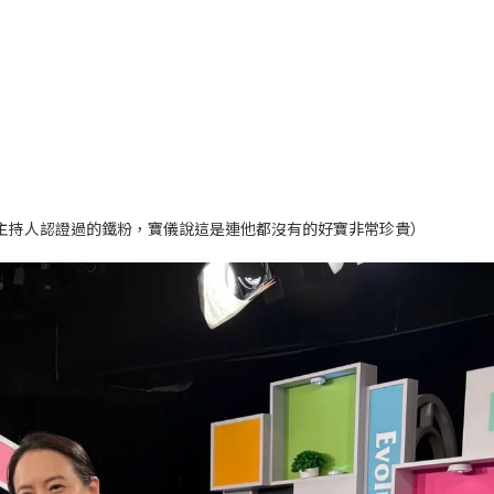
主持人認證過的鐵粉，寶儀說這是連他都沒有的好寶非常珍貴）