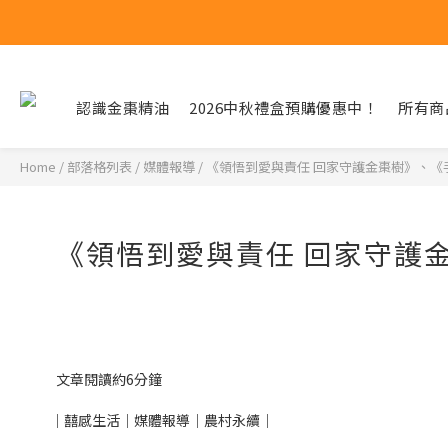
認識金棗精油
2026中秋禮盒預購優惠中！
所有商
Home
/
部落格列表
/
媒體報導
/
《領悟到愛與責任 回家守護金棗樹》、《手
《領悟到愛與責任 回家守護金
文章閱讀約6分鐘
｜囍感生活｜媒體報導｜農村永續｜