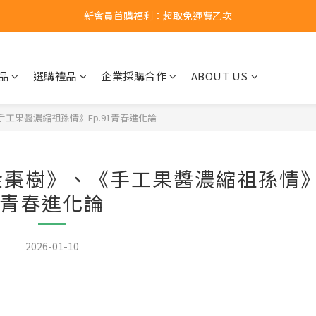
新會員首購福利：超取免運費乙次
新會員首購福利：超取免運費乙次
點擊LINE領取50元購物金
品
選購禮品
企業採購合作
ABOUT US
新會員首購福利：超取免運費乙次
工果醬濃縮祖孫情》Ep.91青春進化論
棗樹》、《手工果醬濃縮祖孫情》E
青春進化論
2026-01-10