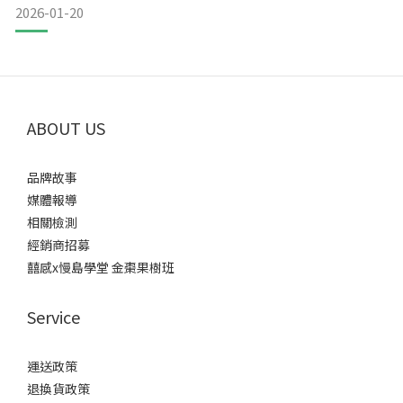
2026-01-20
乾枯的老樹，再看看報表上 2024 年颱風後剩不到兩萬塊的盈
餘，心裡那個「理想豐滿」的夢，瞬間變得很「骨感」。我想
著，夥伴們為了樹留下來了，但單靠意志力硬撐，真的不是辦
法。（颱
ABOUT US
品牌故事
媒體報導
相關檢測
經銷商招募
囍感x慢島學堂 金棗果樹班
Service
運送政策
退換貨政策