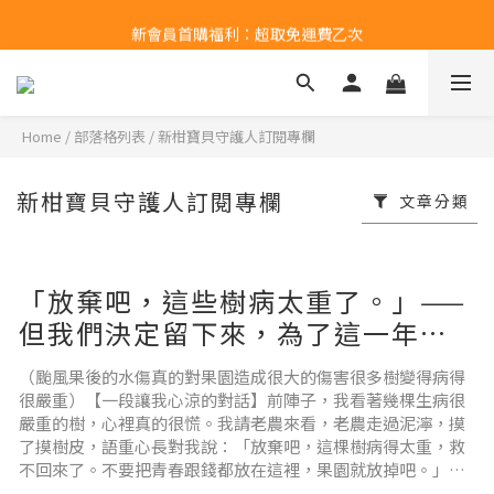
新會員首購福利：超取免運費乙次
新會員首購福利：超取免運費乙次
Home
/
部落格列表
/
新柑寶貝守護人訂閱專欄
新柑寶貝守護人訂閱專欄
文章分類
「放棄吧，這些樹病太重了。」——
但我們決定留下來，為了這一年來
的感情。
（颱風果後的水傷真的對果園造成很大的傷害很多樹變得病得
很嚴重）【一段讓我心涼的對話】前陣子，我看著幾棵生病很
嚴重的樹，心裡真的很慌。我請老農來看，老農走過泥濘，摸
了摸樹皮，語重心長對我說：「放棄吧，這棵樹病得太重，救
不回來了。不要把青春跟錢都放在這裡，果園就放掉吧。」說
實話，聽到的那一刻，我的心真的涼了一截。我看著那棵快要