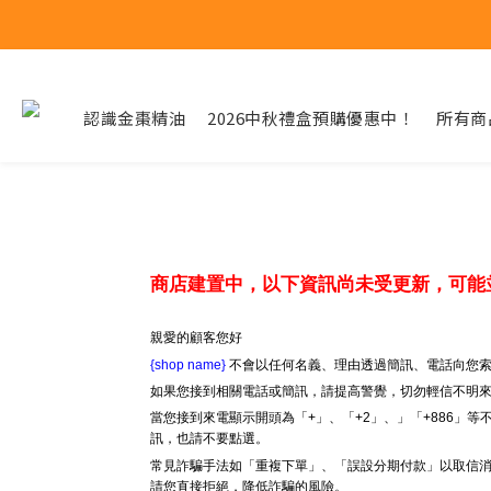
認識金棗精油
2026中秋禮盒預購優惠中！
所有商
商店建置中，以下資訊尚未受更新，可能
親愛的顧客您好
{shop name}
不會以任何名義、理由透過簡訊、電話向您索
如果您接到相關電話或簡訊，請提高警覺，切勿輕信不明
當您接到來電顯示開頭為「+」、「+2」、」「+886」
訊，也請不要點選。
常見詐騙手法如「重複下單」、「誤設分期付款」以取信消
請您直接拒絕，降低詐騙的風險。