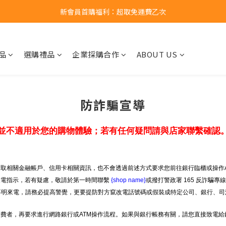
新會員首購福利：超取免運費乙次
新會員首購福利：超取免運費乙次
點擊LINE領取50元購物金
品
選購禮品
企業採購合作
ABOUT US
新會員首購福利：超取免運費乙次
防詐騙宣導
並不適用於您的購物體驗；若有任何疑問請與店家聯繫確認
取相關金融帳戶、信用卡相關資訊，也不會透過前述方式要求您前往銀行臨櫃或操作A
來電指示，若有疑慮，敬請於第一時間聯繫
{shop name}
或撥打警政署 165 反詐騙專
等不明來電，請務必提高警覺，更要提防對方竄改電話號碼或假裝成特定公司、銀行、司
費者，再要求進行網路銀行或ATM操作流程。如果與銀行帳務有關，請您直接致電