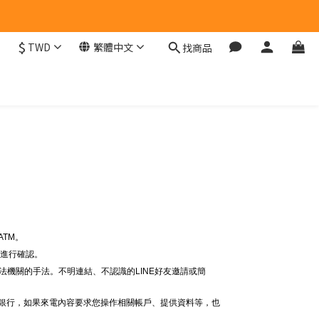
$
TWD
繁體中文
找商品
。
TM。
線進行確認。
法機關的手法。不明連結、不認識的LINE好友邀請或簡
給銀行，如果來電內容要求您操作相關帳戶、提供資料等，也