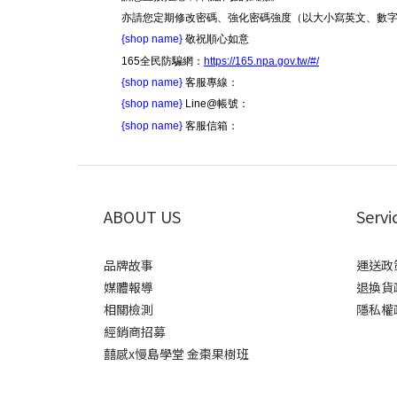
亦請您定期修改密碼、強化密碼強度（以大小寫英文、數
{shop name}
敬祝順心如意
165全民防騙網：
https://165.npa.gov.tw/#/
{shop name}
客服專線：
{shop name}
Line@帳號：
{shop name}
客服信箱：
ABOUT US
Servi
品牌故事
運送政
媒體報導
退換貨
相關檢測
隱私權
經銷商招募
囍感x慢島學堂 金棗果樹班