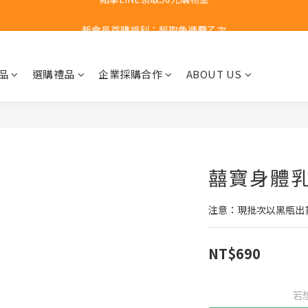
新會員首購福利：超取免運費乙次
新會員首購福利：超取免運費乙次
點擊LINE領取50元購物金
品
選購禮品
企業採購合作
ABOUT US
新會員首購福利：超取免運費乙次
囍寶身體乳液
注意：現批次以黑瓶出
NT$690
若