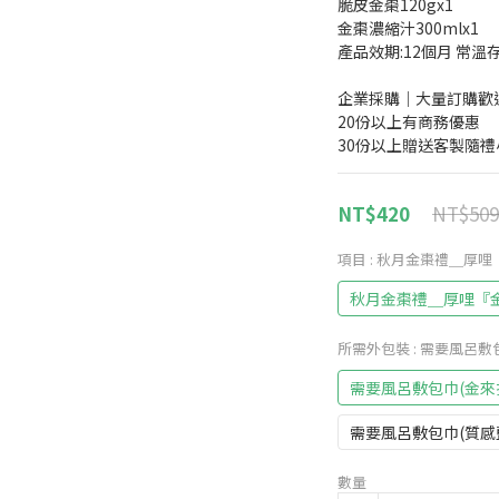
脆皮金棗120gx1
金棗濃縮汁300mlx1
產品效期:12個月 常溫
企業採購｜大量訂購歡迎
20份以上有商務優惠
30份以上贈送客製隨禮
NT$509
NT$420
項目
: 秋月金棗禮＿厚
秋月金棗禮＿厚哩『
所需外包裝
: 需要風呂敷
需要風呂敷包巾(金來找
需要風呂敷包巾(質感
數量