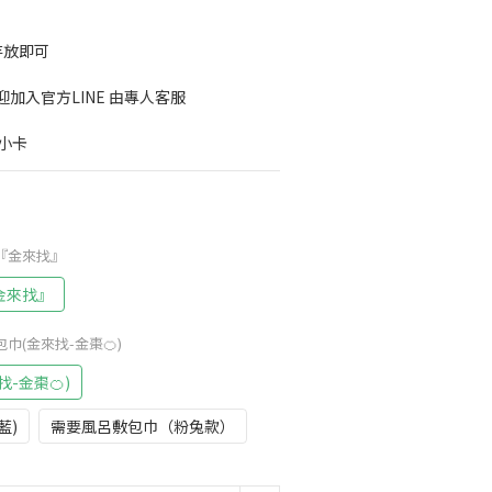
存放即可
加入官方LINE 由專人客服
小卡
哩『金來找』
金來找』
包巾(金來找-金棗🍊)
-金棗🍊)
藍)
需要風呂敷包巾（粉兔款）