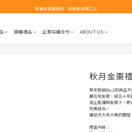
新會員首購福利：超取免運費乙次
新會員首購福利：超取免運費乙次
點擊LINE領取50元購物金
品
選購禮品
企業採購合作
ABOUT US
新會員首購福利：超取免運費乙次
秋月金棗
常年熱銷No.1的商品
蘭在地金棗，經五十年
加上配護喉金棗汁，將
完美結合。
讓這份大地大美的餽贈
禮盒內容：