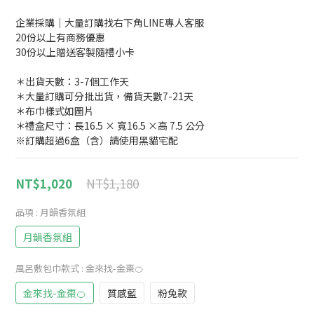
企業採購｜大量訂購找右下角LINE專人客服
20份以上有商務優惠
30份以上贈送客製隨禮小卡
＊出貨天數：3-7個工作天
＊大量訂購可分批出貨，備貨天數7-21天
＊布巾樣式如圖片
＊禮盒尺寸：長16.5 × 寬16.5 ×高 7.5 公分
※訂購超過6盒（含）請使用黑貓宅配
NT$1,180
NT$1,020
品項
: 月韻香氛組
月韻香氛組
風呂敷包巾款式
: 金來找-金棗🍊
金來找-金棗🍊
質感藍
粉兔款