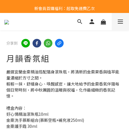
新會員首購福利：超取免運費乙次
新會員首購福利：超取免運費乙次
點擊LINE領取50元購物金
新會員首購福利：超取免運費乙次
分享到
月韻香氛組
嚴選宜蘭金棗精油搭配隨身滾珠瓶，將清新的金棗果香與植萃能
量濃縮於方寸之間。
輕輕一抹，舒緩身心、喚醒感官，讓大地給予的金棗香氣伴隨每
個日常時刻，將中秋團圓的溫暖與祝福，化作最細緻的香氛記
憶。
禮盒內容：
好心情精油滾珠瓶10ml
金棗洗手慕斯組合(慕斯空瓶+補充液250ml)
金棗護手霜 30ml