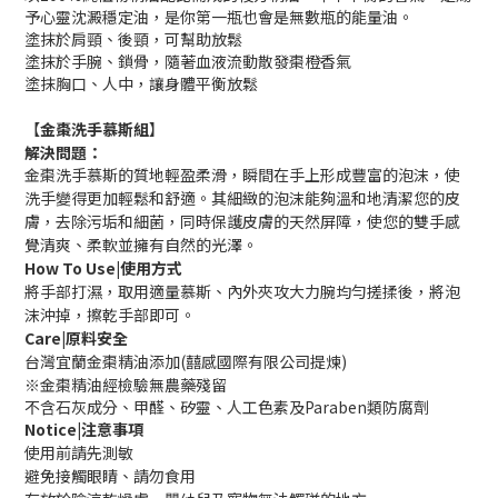
予心靈沈澱穩定油，是你第一瓶也會是無數瓶的能量油。
塗抹於肩頸、後頸，可幫助放鬆
塗抹於手腕、鎖骨，隨著血液流動散發棗橙香氣
塗抹胸口、人中，讓身體平衡放鬆
【
金棗洗手慕斯組
】
解決問題：
金棗洗手慕斯的質地輕盈柔滑，瞬間在手上形成豐富的泡沫，使
洗手變得更加輕鬆和舒適。其細緻的泡沫能夠溫和地清潔您的皮
膚，去除污垢和細菌，同時保護皮膚的天然屏障，使您的雙手感
覺清爽、柔軟並擁有自然的光澤。
How To Use|使用方式
將手部打濕，取用適量慕斯、內外夾攻大力腕均勻搓揉後，將泡
沫沖掉，擦乾手部即可。
Care|原料安全
台灣宜蘭金棗精油添加(囍感國際有限公司提煉)
※金棗精油經檢驗無農藥殘留
不含石灰成分、甲醛、矽靈、人工色素及Paraben類防腐劑
Notice|注意事項
使用前請先測敏
避免接觸眼睛、請勿食用