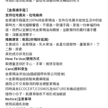
存放於陰涼乾燥處，嬰幼兒及寵物無法觸碰的地方
【金棗護手霜 】
支持在地農夫、在地廠商
金棗護手霜蘊含100%純金棗精油，支持在地農夫綻放生活中的金
棗時光。陽光耀眼馨香，不僅是一款護手霜，更是一份幸福的味
道。我們以宜蘭在地金棗精油為驕傲，呈獻獨特的農村護手體
驗，深層滋潤雙手。
推薦膚質：乾肌
(
好推好滋潤
)
主要成分：金棗精油、乳木果油、金盞花提取物、蘆薈葉汁、丁
二醇、尿素
其他成分詳見包裝
How To Use|使用方式
取適量塗抹於手心、手掌，搓揉至吸收
Care|原料安全
金棗精油添加(由囍感國際有限公司提煉)
※金棗精油經檢驗無農藥殘留
選用公平交易取得的摩洛哥堅果精油
同時具有ECOCERT/COSMOS及NATURE有機認證原料
植物小分子，肌膚易吸收不易形成油膩感
Notice|注意事項
使用前請先測敏