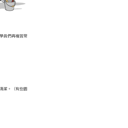
學員們再複習常
清潔。（有些園