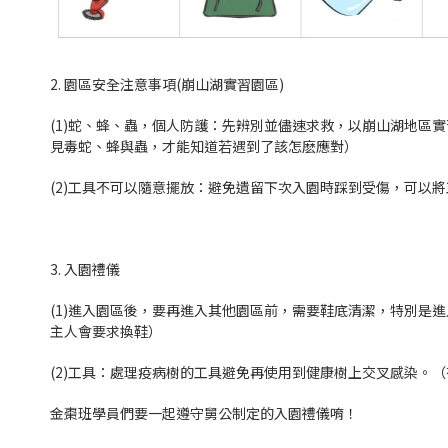
2.
園區安全注意事項(崩山湖實習園區)
(1)
蛇、蜂、蟲，個人防護：先辨別並儘速求救，以崩山湖地區實
見毒蛇、蜂與蟲，才能知道若遇到了該怎麽應對）
(2)
工具不可以隨意擺放：避免遺留下次入園時踩到受傷，可以將
3. 入園禮儀
(1)
進入園區後，要再進入其他園區前，需要鞋底清潔，特別是進
主人會要求換鞋）
(2)
工具：處理疫病樹的工具避免再使用到健康樹上交叉感染。（
金棗班學員們要一起
遵守舅公制定的入園禮儀唷！