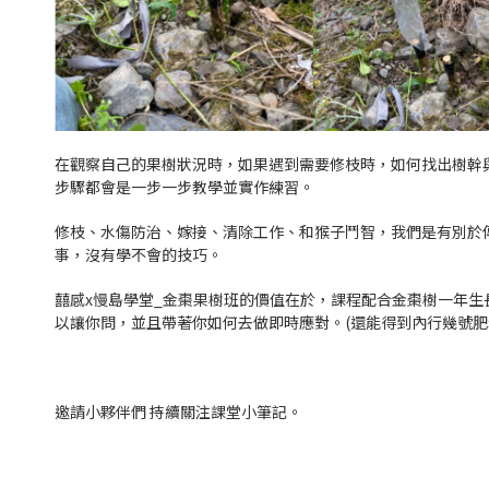
在觀察自己的果樹狀況時，如果遇到需要修枝時，如何找出樹幹
步驟都會是一步一步教學並實作練習。
修枝、水傷防治、嫁接、清除工作、和猴子鬥智，我們是有別於
事，沒有學不會的技巧。
囍感x慢島學堂_金棗果樹班
的價值在於，課程配合金棗樹一年生
以讓你問，並且帶著你如何去做即時應對。(還能得到內行幾號肥料
邀請小夥伴們 持續關注課堂小筆記。