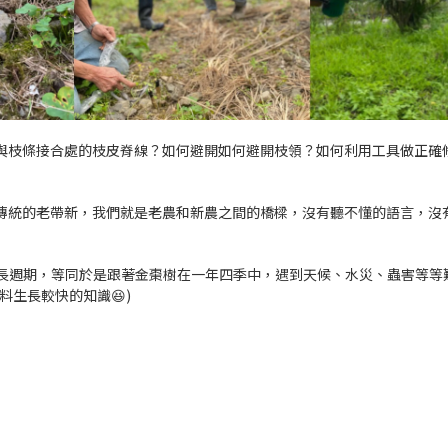
與枝條接合處的枝皮脊線？如何避開如何避開枝領？如何利用工具做正確
傳統的老帶新，我們就是老農和新農之間的橋樑，沒有聽不懂的語言，沒
長週期，等同於是跟著金棗樹在一年四季中，遇到天候、水災、蟲害等等
生長較快的知識😆)