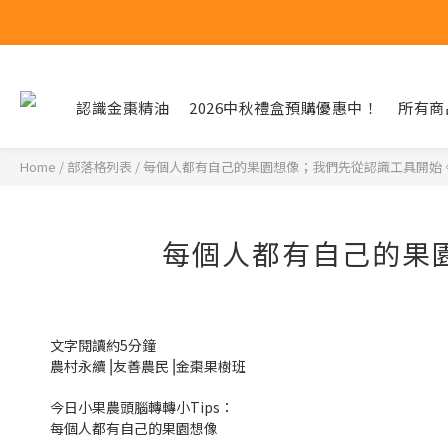
認識金棗精油
2026中秋禮盒預購優惠中！
所有商
Home
/
部落格列表
/
每個人都有自己的果園想像；我們先從認識工具開始
每個人都有自己的果
文字閱讀約5分鐘
農村永續⎥友善農民⎥金棗果樹班
今日小果農頭腦轉轉小Tips：
每個人都有自己的果園想像