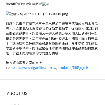
讓chill的日常增加氛圍感
囍感生活來自宜蘭在地五十年水果加工廠第三代所成立的水果品
牌，以金棗此項水果發跡我們從新定義囍字，從兩個人開始回到
家鄉做喜歡的事，想要擴及一群人邀請更多人加入回到農村一起
做更多有趣的事，致力農產品創新研發與土地關懷，除了擁有五
十年糖漬技術更持續創新發展有趣的新產品，今年以循環永續概
念重新萃取精華，提煉宜蘭在地水果精油與延伸產品開發與推廣
進一步往工廠零廢棄的方向進行實踐。
地方經濟需要大家的支持
👉
https://www.xiganlife.com.tw/products/囍棗jojo飲
ABOUT US