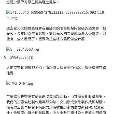
也是少數保有原生開英種土鳳梨。
過去夏天開始農民就會在路邊開始販售鳳梨給經過的過路客、觀
光客，今年因為疫情影響，靠觀光客的二湖鳳梨農大受影響，因
此有一些人看見了，想要為這些地方農民做些什麼...
之前沒有拍到鳳梨阿伯，所以用火龍果阿伯代替，就是這樣在路
邊賣....
工廠這次也響應宜蘭青創協會發起活動，由宜蘭青創收購鮮果，
我們的工廠協助製作鳳梨酥內餡，交由康成食品製作成鳳梨酥，
而我們工廠再把留下來的果汁液收集起來再做成新品-鳳梨濃縮
汁，最後交由聯合勸募販售，收入全數回饋社會。把原料的產值