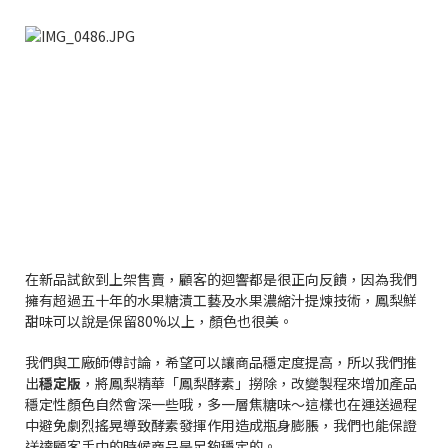
在新品試飲到上架售賣，顧客的迴響都是很正向反饋，因為我們
擁有超過五十年的水果糖漬工藝及水果濃縮汁提煉技術，鳳梨鮮
甜味可以說是保留80%以上，顏色也很美。
我們與工廠師傅討論，希望可以讓商品穩定度提高，所以我們推
出
穩定版
，將鳳梨精華「鳳梨酵素」撈除，改變製程來增加產品
穩定性顏色自然會深一些哦，多一層焦糖味～這樣也在運送過程
中避免劇烈搖晃導致酵素發揮作用造成瓶身膨脹，我們也能保證
送達顧客手中的時候商品是足夠穩定的。