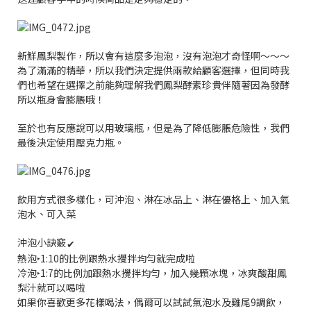
新鮮鳳梨製作，所以會有這麼多泡泡，沒有泡泡才奇怪啊～～～
為了滿滿的精華，所以我們決定提供兩款給顧客選擇，但同時我
們也希望在選擇之前能夠理解我們鳳梨酵素珍貴伴隨著因為發酵
所以瓶身會膨脹哦！
至於也有反應說可以用玻璃瓶，但是為了降低膨脹危險性，我們
最後決定使用壓克力瓶。
飲用方式很多樣化，可沖泡、淋在冰品上、淋在優格上、加入氣
泡水、可入菜
沖泡小訣竅
✔︎
熱泡‣1:10的比例跟熱水攪拌均勻就完成啦
冷泡‣1:7的比例加跟熱水攪拌均勻，加入幾顆冰塊，冰爽酸甜鳳
梨汁就可以喝啦
如果你喜歡更多花樣喝法，偶爾可以試試氣泡水及雞尾9調飲，