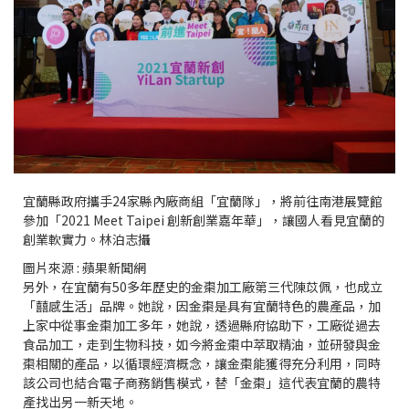
宜蘭縣政府攜手24家縣內廠商組「宜蘭隊」，將前往南港展覽館
參加「2021 Meet Taipei 創新創業嘉年華」，讓國人看見宜蘭的
創業軟實力。林泊志攝
圖片來源 : 蘋果新聞網
另外，在宜蘭有50多年歷史的金棗加工廠第三代陳苡佩，也成立
「囍感生活」品牌。她說，因金棗是具有宜蘭特色的農產品，加
上家中從事金棗加工多年，她說，透過縣府協助下，工廠從過去
食品加工，走到生物科技，如今將金棗中萃取精油，並研發與金
棗相關的產品，以循環經濟概念，讓金棗能獲得充分利用，同時
該公司也結合電子商務銷售模式，替「金棗」這代表宜蘭的農特
產找出另一新天地。