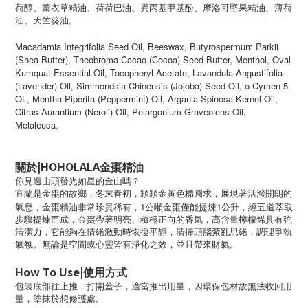
荷醇、薰衣草精油、荷荷巴油、異丙基甲基酚、摩洛哥堅果精油、薄荷
油、天竺葵油。
Macadamia Integrifolia Seed Oil, Beeswax, Butyrospermum Parkii
(Shea Butter), Theobroma Cacao (Cocoa) Seed Butter, Menthol, Oval
Kumquat Essential Oil, Tocopheryl Acetate, Lavandula Angustifolia
(Lavender) Oil, Simmondsia Chinensis (Jojoba) Seed Oil, o-Cymen-5-
OL, Mentha Piperita (Peppermint) Oil, Argania Spinosa Kernel Oil,
Citrus Aurantium (Neroli) Oil, Pelargonium Graveolens Oil,
Melaleuca
。
|HOHOLALA
關於
金棗精油
你見過山頭發光如星的金山嗎？
宜蘭是金棗的故鄉，冬末春初，顆顆金黃色橢圓求，展現著活潑開朗的
1
1
氣息，金棗精油非常珍貴稀有，
公噸金棗僅能提煉
公升，經五道萃取
步驟提煉而成，金棗帶著明亮、積極正向的香氣，高含量檸檬烯具有強
清潔力，它能夠在情緒激動時恢復平靜，清掃頭腦紊亂思緒，調理爭執
氣氛。無論是空間或心靈皆有淨化之效，並且帶來財氣。
How To Use|
使用方式
包裝底部往上推，打開蓋子，適當推出用量，因環保包材故無法收回用
量，塗抹於想修護處。