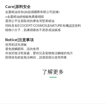
Care|
原料安全
(
)
金棗精油添加
由囍感國際有限公司提煉
※
金棗精油經檢驗無農藥殘留
選用公平交易取得的摩洛哥堅果精油
ECOCERT/COSMOS
NATURE
同時具有
及
有機認證原料
植物小分子，肌膚易吸收不易形成油膩感
Notice|
注意事項
使用前請先測敏
避免接觸眼睛、請勿食用
存放於陰涼乾燥處，嬰幼兒及寵物無法觸碰的地方
因環保包材故無法轉回，請適當推出使用用量
了解更多