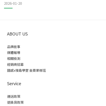
2026-01-20
乾枯的老樹，再看看報表上 2024 年颱風後剩不到兩萬塊的盈
餘，心裡那個「理想豐滿」的夢，瞬間變得很「骨感」。我想
著，夥伴們為了樹留下來了，但單靠意志力硬撐，真的不是辦
法。（颱
ABOUT US
品牌故事
媒體報導
相關檢測
經銷商招募
囍感x慢島學堂 金棗果樹班
Service
運送政策
退換貨政策